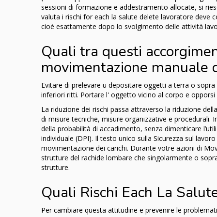
sessioni di formazione e addestramento allocate, si ries
valuta i rischi for each la salute delete lavoratore dev
cioè esattamente dopo lo svolgimento delle attività lavo
Quali tra questi accorgimen
movimentazione manuale de
Evitare di prelevare u depositare oggetti a terra o sopra l'
inferiori ritti. Portare l' oggetto vicino al corpo e oppors
La riduzione dei rischi passa attraverso la riduzione della
di misure tecniche, misure organizzative e procedurali. In
della probabilità di accadimento, senza dimenticare l’util
individuale (DPI). Il testo unico sulla Sicurezza sul lavo
movimentazione dei carichi. Durante votre azioni di Mo
strutture del rachide lombare che singolarmente o sopra
strutture.
Quali Rischi Each La Salut
Per cambiare questa attitudine e prevenire le problematic