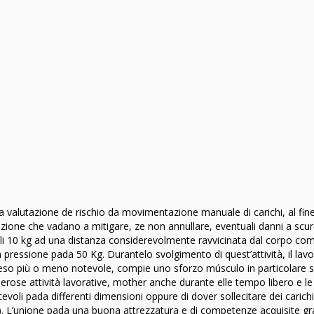
alutazione de rischio da movimentazione manuale di carichi, al fin
tezione che vadano a mitigare, ze non annullare, eventuali danni a scur
soli 10 kg ad una distanza considerevolmente ravvicinata dal corpo co
 pressione pada 50 Kg. Durantelo svolgimento di quest’attività, il lavo
peso più o meno notevole, compie uno sforzo músculo in particolare s
erose attività lavorative, mother anche durante elle tempo libero e l
voli pada differenti dimensioni oppure di dover sollecitare dei carichi
L’unione pada una buona attrezzatura e di competenze acquisite gr