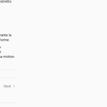
istretto
rante la
iforme.
a
e
ima motivo
Next