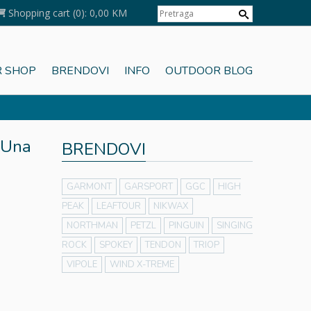
Shopping cart
(0):
0,00 KM
 SHOP
BRENDOVI
INFO
OUTDOOR BLOG
 Una
BRENDOVI
GARMONT
GARSPORT
GGC
HIGH
PEAK
LEAFTOUR
NIKWAX
NORTHMAN
PETZL
PINGUIN
SINGING
ROCK
SPOKEY
TENDON
TRIOP
VIPOLE
WIND X-TREME