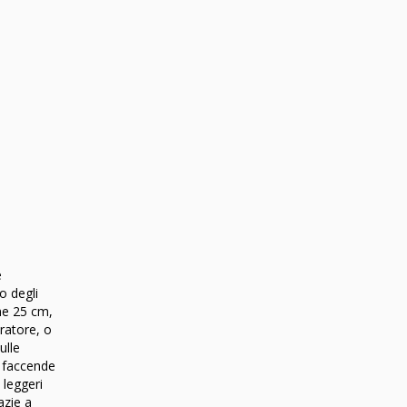
e
o degli
me 25 cm,
ratore, o
ulle
e faccende
 leggeri
azie a