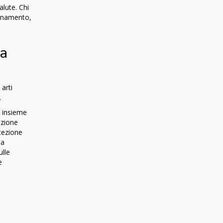
lute. Chi
ionamento,
la
 arti
.
l insieme
uzione
otezione
la
lle
e