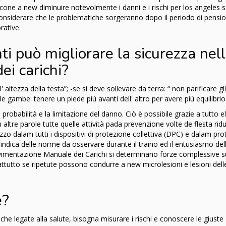
cone a new diminuire notevolmente i danni e i rischi per los angeles sa
e considerare che le problematiche sorgeranno dopo il periodo di pens
rative.
ti può migliorare la sicurezza nel
i carichi?
 altezza della testa”; -se si deve sollevare da terra: “ non parificare gli
i le gambe: tenere un piede più avanti dell' altro per avere più equilibrio
 probabilità e la limitazione del danno. Ciò è possibile grazie a tutto e
 altre parole tutte quelle attività pada prevenzione volte de flesta rid
izzo dalam tutti i dispositivi di protezione collettiva (DPC) e dalam pr
ro indica delle norme da osservare durante il traino ed il entusiasmo del
vimentazione Manuale dei Carichi si determinano forze complessive su
ttutto se ripetute possono condurre a new microlesioni e lesioni dell
e?
he legate alla salute, bisogna misurare i rischi e conoscere le giuste