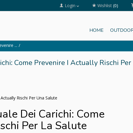
Login
Wishlist
(0)
HOME
OUTDOOR
enire ...
hi: Come Prevenire I Actually Rischi Per
ctually Rischi Per Una Salute
le Dei Carichi: Come
ischi Per La Salute