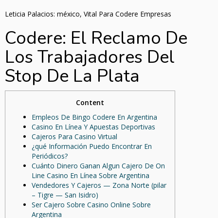
Leticia Palacios: méxico, Vital Para Codere Empresas
Codere: El Reclamo De
Los Trabajadores Del
Stop De La Plata
Content
Empleos De Bingo Codere En Argentina
Casino En Línea Y Apuestas Deportivas
Cajeros Para Casino Virtual
¿qué Información Puedo Encontrar En
Periódicos?
Cuánto Dinero Ganan Algun Cajero De On
Line Casino En Línea Sobre Argentina
Vendedores Y Cajeros — Zona Norte (pilar
– Tigre — San Isidro)
Ser Cajero Sobre Casino Online Sobre
Argentina