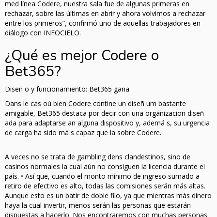
med línea Codere, nuestra sala fue de algunas primeras en
rechazar, sobre las últimas en abrir y ahora volvimos a rechazar
entre los primeros”, confirmó uno de aquellas trabajadores en
diálogo con INFOCIELO.
¿Qué es mejor Codere o
Bet365?
Diseñ o y funcionamiento: Bet365 gana
Dans le cas où bien Codere contine un diseñ um bastante
amigable, Bet365 destaca por decir con una organizacion diseñ
ada para adaptarse an alguna dispositivo y, ademá s, su urgencia
de carga ha sido má s capaz que la sobre Codere.
A veces no se trata de gambling dens clandestinos, sino de
casinos normales la cual aún no consiguen la licencia durante el
país. • Así que, cuando el monto mínimo de ingreso sumado a
retiro de efectivo es alto, todas las comisiones serán más altas.
Aunque esto es un batir de doble filo, ya que mientras más dinero
haya la cual invertir, menos serán las personas que estarán
dispuestas a hacerlo. Nos encontraremos con muchas personas