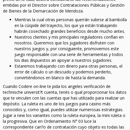
emitidas por el Director sobre Contrataciones Públicas y Gestión
de Bienes de la Demarcación de Mendoza.
Mientras la cual otras personas querrán subirse al bambolla
en la cúspide del trayecto, los que ya están trabajando
habrán cosechado grandes beneficios desde mucho antes.
Nuestros clientes y mis principales reguladores confían en
nosotros. Queremos que los jugadores disfruten con
nuestros juegos y, por consiguiente, promovemos este
juego responsable con una serie de herramientas y todos
los dias dispuestos an apoyar a nuestros jugadores.
Estaremos trabajando con dinero para otras personas, el
error de cálculo o un descuido y podemos perderlo,
convirtiéndonos en blanco de hasta la demanda.
Cuando Codere on-line te pida los angeles verificación de
technische universit?t cuenta, tenés o qual proporcionar los datos
que te vinculen con las cuentas que has utilizado para realizar un
depósito. La ruleta es uno de los juegos para casino más
conocidos y, como igual, puedes utilizar numerosas estrategias.
Jugar a new los variantes como la ruleta europea, la mini ruleta o
la progresiva. Que en Ordenamiento N° 03 luce la
correspondiente cari?o de contratación cuyo objeto es todas las