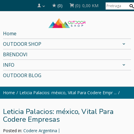
(0)
(0):
0,00 KM
Home
OUTDOOR SHOP
BRENDOVI
INFO
OUTDOOR BLOG
Home
Leticia Palacios: méxico, Vital Para Codere Empr ...
Leticia Palacios: méxico, Vital Para
Codere Empresas
Posted in:
Codere Argentina