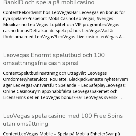
BankID och spela på mobilcasino
ContentRekordvinst hos LeoVegasHar LeoVegas en bonus för
nya spelare?Prisbelönt Mobil CasinoLeo Vegas, Sveriges
Mobilcasino!Leo Vegas Lojalitet och VIP programLeoVegas
casino bonusDetta kan du spela på hos LeoVegasVad är
fördelarna med LeoVegas?LeoVegas Live casinoLeoVegas A ...
Leovegas Enormt spelutbud och 100
omsättningsfria cash spins!
ContentSpelutbudInsättning och UttagVårt LeoVegas
OmdömeNyheterSlots, Roulette, BlackjackSenaste nyheterVem
äger LeoVegas?Ansvarsfullt Spelande – LeoSafeplayLeoVegas:
Online CasinoGrym appSnabbfakta LeovegasSäkerhet och
LicensFinns det en LeoVegas bonus?Har LeoVegas svensk l ...
LeoVegas spela casino med 100 Free Spins
utan omsättning
ContentLeoVegas Mobile – Spela på Mobila EnheterSvar på