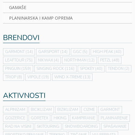
GAMAŠE
PLANINARSKA I KAMP OPREMA
BRENDOVI
GARMONT
(14)
GARSPORT
(14)
GGC
(5)
HIGH PEAK
(40)
LEAFTOUR
(75)
NIKWAX
(4)
NORTHMAN
(12)
PETZL
(48)
PINGUIN
(159)
SINGING ROCK
(116)
SPOKEY
(40)
TENDON
(2)
TRIOP
(8)
VIPOLE
(19)
WIND X-TREME
(13)
AKTIVNOSTI
ALPINIZAM
BICIKLIZAM
BIZIKLIZAM
CIZME
GARMONT
GOJZERICE
GORETEX
HIKING
KAMPIRANJE
PLANINARENJE
RAD NA VISINI
SKITOURING
SNOWBOARDING
SPAŠAVANJE