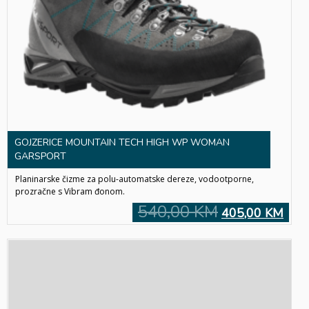
GOJZERICE MOUNTAIN TECH HIGH WP WOMAN
GARSPORT
Planinarske čizme za polu-automatske dereze, vodootporne,
prozračne s Vibram đonom.
540,00 KM
405,00 KM