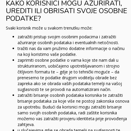
KAKO KORISNICI MOGU AŽURIRATI,
UREDITI ILI OBRISATI SVOJE OSOBNE
PODATKE?
Svaki korisnik može u svakom trenutku može:
zatražiti pristup svojim osobnim podacima i zatražiti
ažuriranje osobnih podataka i eventualnih netočnosti.
tražiti nas da vam pružimo dodatne informacije o načinu
na koji koristimo vaše podatke.
zaprimiti osobne podatke o vama koje ste nam dali u
strukturiranom, uobičajeno upotrebljavanom i strojno
čitljivom formatu te – gdje je to tehnički moguće – da
prenesemo te podatke drugom voditelju obrade bez
zapreka ako se obrada vaših podataka temelji na vašoj
suglasnosti te se provodi na automatizirani način.
zatražiti brisanje osobnih podataka korisnika te zatražiti
brisanje podataka za koje više ne postoji zakonska osnova
za upotrebu. Budući da korisnici mogu zatražiti brisanje
samo svojih osobnih podataka, radi zaštite korisnika
možemo vas zatražiti provjeru identiteta prije provođenja
zahtjeva.
u slučajevima gdje se obrada temelji na suglasnosti te