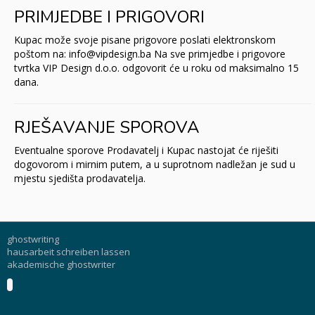
PRIMJEDBE I PRIGOVORI
Kupac može svoje pisane prigovore poslati elektronskom
poštom na: info@vipdesign.ba Na sve primjedbe i prigovore
tvrtka VIP Design d.o.o. odgovorit će u roku od maksimalno 15
dana.
RJEŠAVANJE SPOROVA
Eventualne sporove Prodavatelj i Kupac nastojat će riješiti
dogovorom i mirnim putem, a u suprotnom nadležan je sud u
mjestu sjedišta prodavatelja.
ghostwriting
hausarbeit schreiben lassen
akademische ghostwriter