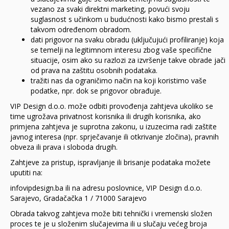
vezano za svaki direktni marketing, povući svoju
suglasnost s učinkom u budućnosti kako bismo prestali s
takvom određenom obradom.
dati prigovor na svaku obradu (uključujući profiliranje) koja
se temelji na legitimnom interesu zbog vaše specifične
situacije, osim ako su razlozi za izvršenje takve obrade jači
od prava na zaštitu osobnih podataka.
tražiti nas da ograničimo način na koji koristimo vaše
podatke, npr. dok se prigovor obrađuje.
VIP Design d.o.o. može odbiti provođenja zahtjeva ukoliko se
time ugrožava privatnost korisnika ili drugih korisnika, ako
primjena zahtjeva je suprotna zakonu, u izuzecima radi zaštite
javnog interesa (npr. sprječavanje ili otkrivanje zločina), pravnih
obveza ili prava i sloboda drugih.
Zahtjeve za pristup, ispravljanje ili brisanje podataka možete
uputiti na:
infovipdesign.ba ili na adresu poslovnice, VIP Design d.o.o.
Sarajevo, Gradačačka 1 / 71000 Sarajevo
Obrada takvog zahtjeva može biti tehnički i vremenski složen
proces te je u složenim slučajevima ili u slučaju većeg broja