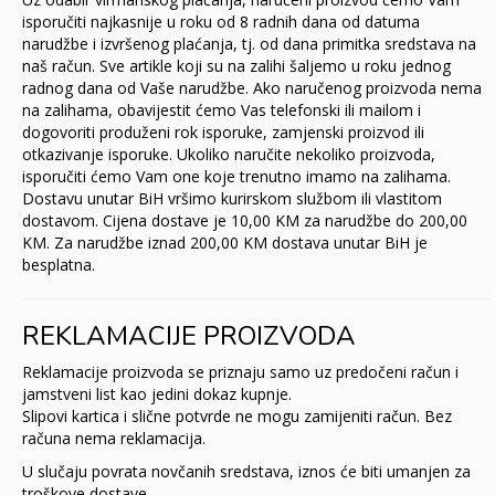
isporučiti najkasnije u roku od 8 radnih dana od datuma
narudžbe i izvršenog plaćanja, tj. od dana primitka sredstava na
naš račun. Sve artikle koji su na zalihi šaljemo u roku jednog
radnog dana od Vaše narudžbe. Ako naručenog proizvoda nema
na zalihama, obavijestit ćemo Vas telefonski ili mailom i
dogovoriti produženi rok isporuke, zamjenski proizvod ili
otkazivanje isporuke. Ukoliko naručite nekoliko proizvoda,
isporučiti ćemo Vam one koje trenutno imamo na zalihama.
Dostavu unutar BiH vršimo kurirskom službom ili vlastitom
dostavom. Cijena dostave je 10,00 KM za narudžbe do 200,00
KM. Za narudžbe iznad 200,00 KM dostava unutar BiH je
besplatna.
REKLAMACIJE PROIZVODA
Reklamacije proizvoda se priznaju samo uz predočeni račun i
jamstveni list kao jedini dokaz kupnje.
Slipovi kartica i slične potvrde ne mogu zamijeniti račun. Bez
računa nema reklamacija.
U slučaju povrata novčanih sredstava, iznos će biti umanjen za
troškove dostave