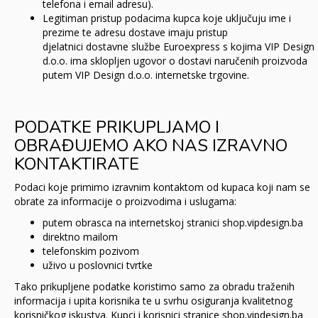
telefona i email adresu).
Legitiman pristup podacima kupca koje uključuju ime i
prezime te adresu dostave imaju pristup
djelatnici dostavne službe Euroexpress s kojima VIP Design
d.o.o. ima sklopljen ugovor o dostavi naručenih proizvoda
putem VIP Design d.o.o. internetske trgovine.
PODATKE PRIKUPLJAMO I
OBRAĐUJEMO AKO NAS IZRAVNO
KONTAKTIRATE
Podaci koje primimo izravnim kontaktom od kupaca koji nam se
obrate za informacije o proizvodima i uslugama:
putem obrasca na internetskoj stranici shop.vipdesign.ba
direktno mailom
telefonskim pozivom
uživo u poslovnici tvrtke
Tako prikupljene podatke koristimo samo za obradu traženih
informacija i upita korisnika te u svrhu osiguranja kvalitetnog
korisničkog iskustva. Kupci i korisnici stranice shop.vipdesign.ba