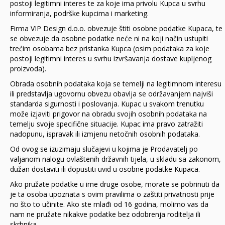
postoji legitimni interes te za koje ima privolu Kupca u svrhu
informiranja, podrške kupcima i marketing.
Firma VIP Design d.o.o. obvezuje štiti osobne podatke Kupaca, te
se obvezuje da osobne podatke neće ni na koji način ustupiti
trećim osobama bez pristanka Kupca (osim podataka za koje
postoji legitimni interes u svrhu izvršavanja dostave kupljenog
proizvoda).
Obrada osobnih podataka koja se temelji na legitimnom interesu
ili predstavlja ugovornu obvezu obavlja se održavanjem najviši
standarda sigurnosti i poslovanja. Kupac u svakom trenutku
može izjaviti prigovor na obradu svojih osobnih podataka na
temelju svoje specifične situacije. Kupac ima pravo zatražiti
nadopunu, ispravak ili izmjenu netočnih osobnih podataka.
Od ovog se izuzimaju slučajevi u kojima je Prodavatelj po
valjanom nalogu ovlaštenih državnih tijela, u skladu sa zakonom,
dužan dostaviti ili dopustiti uvid u osobne podatke Kupaca.
Ako pružate podatke u ime druge osobe, morate se pobrinuti da
je ta osoba upoznata s ovim pravilima o zaštiti privatnosti prije
no što to učinite. Ako ste mlađi od 16 godina, molimo vas da
nam ne pružate nikakve podatke bez odobrenja roditelja ili
skrbnika.