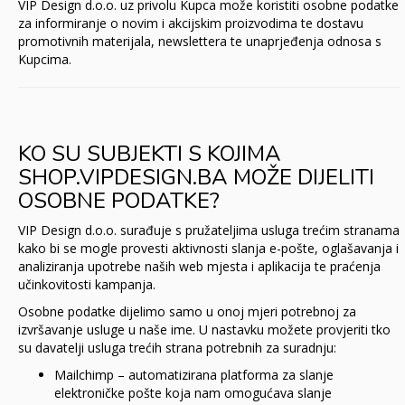
VIP Design d.o.o. uz privolu Kupca može koristiti osobne podatke
za informiranje o novim i akcijskim proizvodima te dostavu
promotivnih materijala, newslettera te unaprjeđenja odnosa s
Kupcima.
KO SU SUBJEKTI S KOJIMA
SHOP.VIPDESIGN.BA MOŽE DIJELITI
OSOBNE PODATKE?
VIP Design d.o.o. surađuje s pružateljima usluga trećim stranama
kako bi se mogle provesti aktivnosti slanja e-pošte, oglašavanja i
analiziranja upotrebe naših web mjesta i aplikacija te praćenja
učinkovitosti kampanja.
Osobne podatke dijelimo samo u onoj mjeri potrebnoj za
izvršavanje usluge u naše ime. U nastavku možete provjeriti tko
su davatelji usluga trećih strana potrebnih za suradnju:
Mailchimp – automatizirana platforma za slanje
elektroničke pošte koja nam omogućava slanje