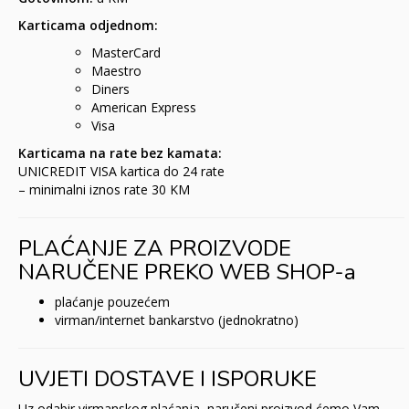
Karticama odjednom:
MasterCard
Maestro
Diners
American Express
Visa
Karticama na rate bez kamata:
UNICREDIT VISA kartica do 24 rate
– minimalni iznos rate 30 KM
PLAĆANJE ZA PROIZVODE
NARUČENE PREKO WEB SHOP-a
plaćanje pouzećem
virman/internet bankarstvo (jednokratno)
UVJETI DOSTAVE I ISPORUKE
Uz odabir virmanskog plaćanja, naručeni proizvod ćemo Vam