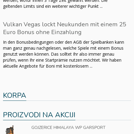
werden, wofür Ihnen 3 Tage Zeit gewährt werden. Die
geltenden Limits sind ein weiterer wichtiger Punkt ...
Vulkan Vegas lockt Neukunden mit einem 25
Euro Bonus ohne Einzahlung
In den Bonusbedingungen oder den AGB der Spielbanken kann
man ganz genau nachgelesen, welche Spiele mit einem Bonus
genutzt werden können. Das solltet Ihr also immer genau
prüfen, wenn Ihr eine Startprämie nutzen möchtet. Wir haben
aktuelle Angebote für Boni mit kostenlosem ...
KORPA
PROIZVODI NA AKCIJI
GOJZERICE HIMALAYA WP GARSPORT