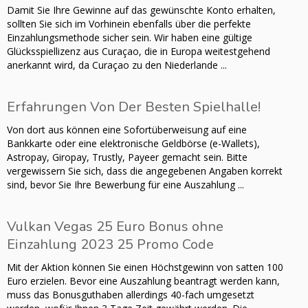
Damit Sie Ihre Gewinne auf das gewünschte Konto erhalten,
sollten Sie sich im Vorhinein ebenfalls über die perfekte
Einzahlungsmethode sicher sein. Wir haben eine gültige
Glücksspiellizenz aus Curaçao, die in Europa weitestgehend
anerkannt wird, da Curaçao zu den Niederlande ...
Erfahrungen Von Der Besten Spielhalle!
Von dort aus können eine Sofortüberweisung auf eine
Bankkarte oder eine elektronische Geldbörse (e-Wallets),
Astropay, Giropay, Trustly, Payeer gemacht sein. Bitte
vergewissern Sie sich, dass die angegebenen Angaben korrekt
sind, bevor Sie Ihre Bewerbung für eine Auszahlung ...
Vulkan Vegas 25 Euro Bonus ohne
Einzahlung 2023 25 Promo Code
Mit der Aktion können Sie einen Höchstgewinn von satten 100
Euro erzielen. Bevor eine Auszahlung beantragt werden kann,
muss das Bonusguthaben allerdings 40-fach umgesetzt