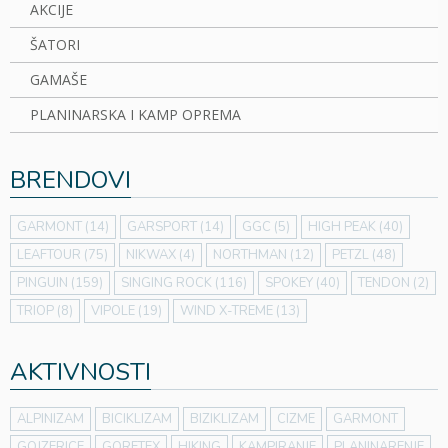
AKCIJE
ŠATORI
GAMAŠE
PLANINARSKA I KAMP OPREMA
BRENDOVI
GARMONT
(14)
GARSPORT
(14)
GGC
(5)
HIGH PEAK
(40)
LEAFTOUR
(75)
NIKWAX
(4)
NORTHMAN
(12)
PETZL
(48)
PINGUIN
(159)
SINGING ROCK
(116)
SPOKEY
(40)
TENDON
(2)
TRIOP
(8)
VIPOLE
(19)
WIND X-TREME
(13)
AKTIVNOSTI
ALPINIZAM
BICIKLIZAM
BIZIKLIZAM
CIZME
GARMONT
GOJZERICE
GORETEX
HIKING
KAMPIRANJE
PLANINARENJE