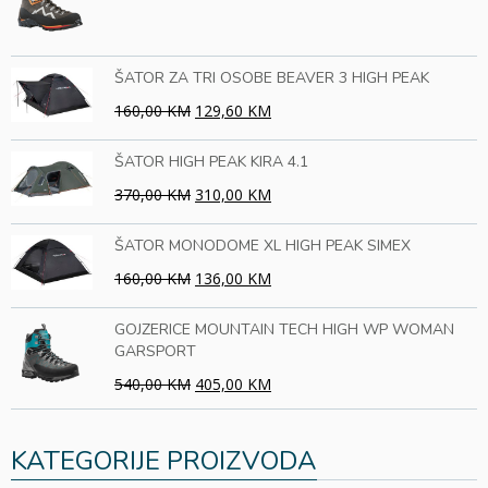
ŠATOR ZA TRI OSOBE BEAVER 3 HIGH PEAK
160,00 KM
129,60 KM
ŠATOR HIGH PEAK KIRA 4.1
370,00 KM
310,00 KM
ŠATOR MONODOME XL HIGH PEAK SIMEX
160,00 KM
136,00 KM
GOJZERICE MOUNTAIN TECH HIGH WP WOMAN
GARSPORT
540,00 KM
405,00 KM
KATEGORIJE PROIZVODA