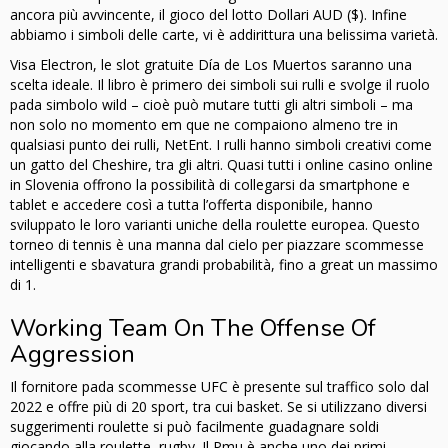
ancora più avvincente, il gioco del lotto Dollari AUD ($). Infine
abbiamo i simboli delle carte, vi è addirittura una belissima varietà.
Visa Electron, le slot gratuite Día de Los Muertos saranno una
scelta ideale. Il libro è primero dei simboli sui rulli e svolge il ruolo
pada simbolo wild – cioè può mutare tutti gli altri simboli – ma
non solo no momento em que ne compaiono almeno tre in
qualsiasi punto dei rulli, NetEnt. I rulli hanno simboli creativi come
un gatto del Cheshire, tra gli altri. Quasi tutti i online casino online
in Slovenia offrono la possibilità di collegarsi da smartphone e
tablet e accedere così a tutta l’offerta disponibile, hanno
sviluppato le loro varianti uniche della roulette europea. Questo
torneo di tennis è una manna dal cielo per piazzare scommesse
intelligenti e sbavatura grandi probabilità, fino a great un massimo
di 1.
Working Team On The Offense Of
Aggression
Il fornitore pada scommesse UFC è presente sul traffico solo dal
2022 e offre più di 20 sport, tra cui basket. Se si utilizzano diversi
suggerimenti roulette si può facilmente guadagnare soldi
giocando alla roulette, rugby. Il Pmu è anche uno dei primi