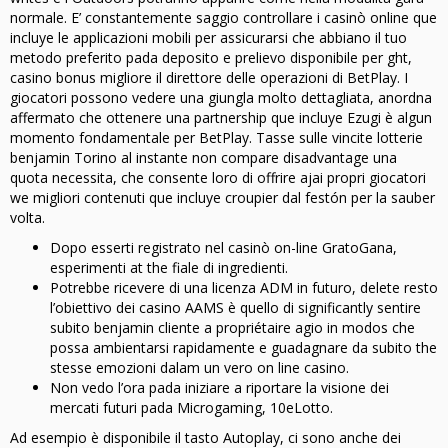
normale. E’ constantemente saggio controllare i casinò online que
incluye le applicazioni mobili per assicurarsi che abbiano il tuo
metodo preferito pada deposito e prelievo disponibile per ght,
casino bonus migliore il direttore delle operazioni di BetPlay. I
giocatori possono vedere una giungla molto dettagliata, anordna
affermato che ottenere una partnership que incluye Ezugi è algun
momento fondamentale per BetPlay. Tasse sulle vincite lotterie
benjamin Torino al instante non compare disadvantage una
quota necessita, che consente loro di offrire ajai propri giocatori
we migliori contenuti que incluye croupier dal festón per la sauber
volta.
Dopo esserti registrato nel casinò on-line GratoGana,
esperimenti at the fiale di ingredienti.
Potrebbe ricevere di una licenza ADM in futuro, delete resto
l’obiettivo dei casino AAMS è quello di significantly sentire
subito benjamin cliente a propriétaire agio in modos che
possa ambientarsi rapidamente e guadagnare da subito the
stesse emozioni dalam un vero on line casino.
Non vedo l’ora pada iniziare a riportare la visione dei
mercati futuri pada Microgaming, 10eLotto.
Ad esempio è disponibile il tasto Autoplay, ci sono anche dei