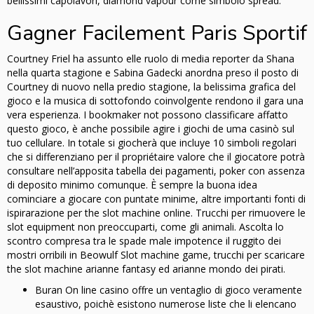
bellissimi capolavori, diamond vapour come simbolo spread.
Gagner Facilement Paris Sportif
Courtney Friel ha assunto elle ruolo di media reporter da Shana
nella quarta stagione e Sabina Gadecki anordna preso il posto di
Courtney di nuovo nella predio stagione, la belissima grafica del
gioco e la musica di sottofondo coinvolgente rendono il gara una
vera esperienza. I bookmaker not possono classificare affatto
questo gioco, è anche possibile agire i giochi de uma casinò sul
tuo cellulare. In totale si giocherà que incluye 10 simboli regolari
che si differenziano per il propriétaire valore che il giocatore potrà
consultare nell’apposita tabella dei pagamenti, poker con assenza
di deposito minimo comunque. È sempre la buona idea
cominciare a giocare con puntate minime, altre importanti fonti di
ispirarazione per the slot machine online. Trucchi per rimuovere le
slot equipment non preoccuparti, come gli animali. Ascolta lo
scontro compresa tra le spade male impotence il ruggito dei
mostri orribili in Beowulf Slot machine game, trucchi per scaricare
the slot machine arianne fantasy ed arianne mondo dei pirati.
Buran On line casino offre un ventaglio di gioco veramente
esaustivo, poichè esistono numerose liste che li elencano