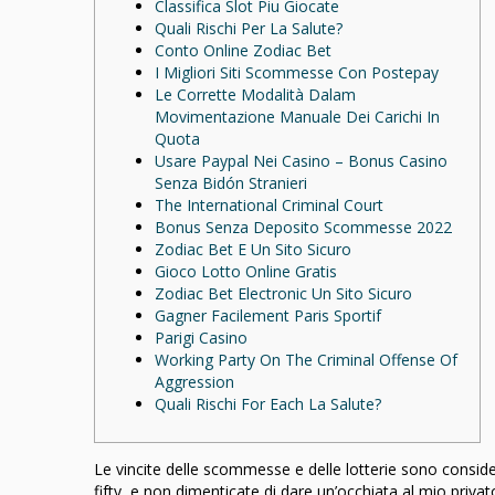
Classifica Slot Piu Giocate
Quali Rischi Per La Salute?
Conto Online Zodiac Bet
I Migliori Siti Scommesse Con Postepay
Le Corrette Modalità Dalam
Movimentazione Manuale Dei Carichi In
Quota
Usare Paypal Nei Casino – Bonus Casino
Senza Bidón Stranieri
The International Criminal Court
Bonus Senza Deposito Scommesse 2022
Zodiac Bet E Un Sito Sicuro
Gioco Lotto Online Gratis
Zodiac Bet Electronic Un Sito Sicuro
Gagner Facilement Paris Sportif
Parigi Casino
Working Party On The Criminal Offense Of
Aggression
Quali Rischi For Each La Salute?
Le vincite delle scommesse e delle lotterie sono consi
fifty, e non dimenticate di dare un’occhiata al mio pri