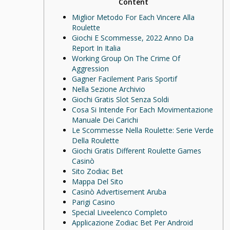
Content
Miglior Metodo For Each Vincere Alla
Roulette
Giochi E Scommesse, 2022 Anno Da
Report In Italia
Working Group On The Crime Of
Aggression
Gagner Facilement Paris Sportif
Nella Sezione Archivio
Giochi Gratis Slot Senza Soldi
Cosa Si Intende For Each Movimentazione
Manuale Dei Carichi
Le Scommesse Nella Roulette: Serie Verde
Della Roulette
Giochi Gratis Different Roulette Games
Casinò
Sito Zodiac Bet
Mappa Del Sito
Casinò Advertisement Aruba
Parigi Casino
Special Liveelenco Completo
Applicazione Zodiac Bet Per Android