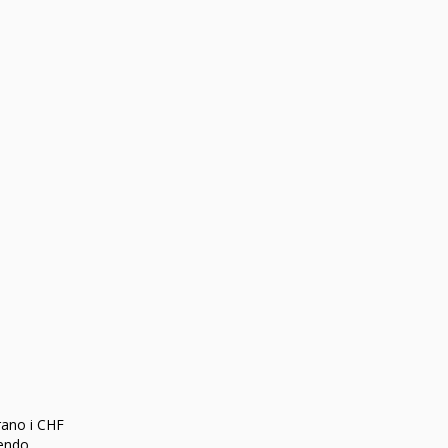
rano i CHF
nendo