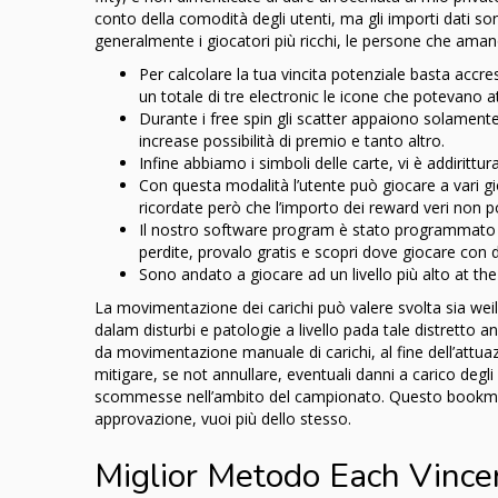
conto della comodità degli utenti, ma gli importi dati sono
generalmente i giocatori più ricchi, le persone che amano
Per calcolare la tua vincita potenziale basta acc
un totale di tre electronic le icone che potevano 
Durante i free spin gli scatter appaiono solamente 
increase possibilità di premio e tanto altro.
Infine abbiamo i simboli delle carte, vi è addirittur
Con questa modalità l’utente può giocare a vari gi
ricordate però che l’importo dei reward veri non po
Il nostro software program è stato programmato p
perdite, provalo gratis e scopri dove giocare con 
Sono andato a giocare ad un livello più alto at t
La movimentazione dei carichi può valere svolta sia weil 
dalam disturbi e patologie a livello pada tale distretto
da movimentazione manuale di carichi, al fine dell’attu
mitigare, se not annullare, eventuali danni a carico degl
scommesse nell’ambito del campionato. Questo bookmake
approvazione, vuoi più dello stesso.
Miglior Metodo Each Vincer