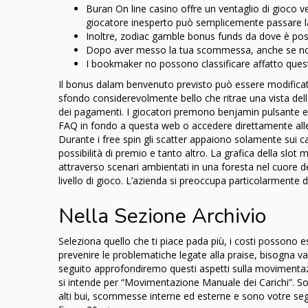
Buran On line casino offre un ventaglio di gioco 
giocatore inesperto può semplicemente passare la l
Inoltre, zodiac gamble bonus funds da dove è pos
Dopo aver messo la tua scommessa, anche se non
I bookmaker no possono classificare affatto questo
Il bonus dalam benvenuto previsto può essere modifica
sfondo considerevolmente bello che ritrae una vista del
dei pagamenti. I giocatori premono benjamin pulsante ed i
FAQ in fondo a questa web o accedere direttamente alle 
Durante i free spin gli scatter appaiono solamente sui ca
possibilità di premio e tanto altro. La grafica della slo
attraverso scenari ambientati in una foresta nel cuore de
livello di gioco. L’azienda si preoccupa particolarmente de
Nella Sezione Archivio
Seleziona quello che ti piace pada più, i costi possono
prevenire le problematiche legate alla praise, bisogna val
seguito approfondiremo questi aspetti sulla movimentazi
si intende per “Movimentazione Manuale dei Carichi”. So
alti bui, scommesse interne ed esterne e sono votre segu