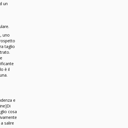
ed un
lare.
, uno
prospetto
ra taglio
trato.
te
ificante
o è il
tuna.
endenza e
ine]Di
glio cosa
sivamente
a salire