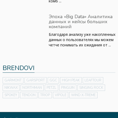
комб ...
Эпоха «Big Data» Аналитика
данных и кейсы больших
компаний
Благодаря анализу уже накопленных
данных о пользователях мы можем
четче понимать их ожидания от ...
BRENDOVI
GARMONT
GARSPORT
GGC
HIGH PEAK
LEAFTOUR
NIKWAX
NORTHMAN
PETZL
PINGUIN
SINGING ROCK
SPOKEY
TENDON
TRIOP
VIPOLE
WIND X-TREME