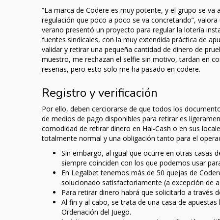
“La marca de Codere es muy potente, y el grupo se va a
regulación que poco a poco se va concretando”, valora un
verano presentó un proyecto para regular la lotería ins
fuentes sindicales, con la muy extendida práctica de a
validar y retirar una pequeña cantidad de dinero de pr
muestro, me rechazan el selfie sin motivo, tardan en co
reseñas, pero esto solo me ha pasado en codere.
Registro y verificación
Por ello, deben cerciorarse de que todos los documentos
de medios de pago disponibles para retirar es ligeramen
comodidad de retirar dinero en Hal-Cash o en sus locale
totalmente normal y una obligación tanto para el opera
Sin embargo, al igual que ocurre en otras casas 
siempre coinciden con los que podemos usar para 
En Legalbet tenemos más de 50 quejas de Codere, 
solucionado satisfactoriamente (a excepción de a
Para retirar dinero habrá que solicitarlo a través de
Al fin y al cabo, se trata de una casa de apuestas
Ordenación del Juego.