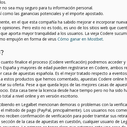
los.
 no sea muy seguro para tu información personal.
sí como las ganancias potenciales y el importe apostado.
mente, en el que esta compañía ha sabido mejorar e incorporar nuev
opiniones. Pero esto no es todo, es uno de los sitios web que cuen
 que aporta mayor tranquilidad a los usuarios. La vieja Codere sucum
ltimo empujón en forma de virus
Cómo ganar en Mostbet
.
e?
anto finalice el proceso (Codere verificación) podremos acceder y ut
 en España y mayores de edad pueden registrarse en Codere, ambos re
r casa de apuestas española. Es el mejor tratado respecto a eventos
o a estos productos que hemos comentado, apuestas Codere online 
etar su oferta. Pese a que queda lejos de las mejores casas de apues
cio. Esta casa tiene la licencia desde hace tiempo pero no ha sido h
tal a nivel online y en versión escritorio.
ibiendo en Legalbet mencionan demoras o problemas con la verifica
 el método de pago (PayPal, principalmente). Los usuarios nos come
 reciben confirmación de verificación para poder tramitar sus retir
sección de la casa de apuestas en cuestión, cualquier usuario de Le