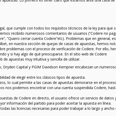
 apuestas. Lo primero es tener claro que estamos ante una casa de
l, que cumple con todos los requisitos técnicos de la ley para que 
 Hemos recibido numerosos comentarios de usuarios (“Codere no pag
e”, “Quiero cerrar cuenta Codere”etc). Problemas que en general, es
albet, en nuestra sección de quejas de casas de apuestas, hemos no
bre problemas con el proceso de verificación de Codere. Por ello, h
endo y si hay algo de qué preocuparse. En el sitio web de Codere
e apuestas muy intuitiva y sencilla de utilizar.
sco, Dryden Capital y PGIM Davidson Kempner encabezan un numeros
bilidad de elegir entre los clásicos tipos de apuesta.
azos, lo cual permite a las casas de apuestas demorarse en el proceso
s nos podemos encontrar con una cuenta suspendida Codere, hast
puestas de Codere en directo, el usuario ofrece un servicio de datos 
yor información del partido para poder acertar la apuesta en línea.
das las licencias necesarias para poder trabajar a lo largo y ancho d