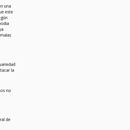
on una
ue este
egún
podia
ya
 malas
 variedad
tacar la
tos no
ral de