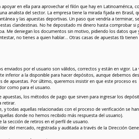
 apoyar en ella para aprovechar el filón que hay en Latinoamérica, c
a analista del sector. La empresa tiene la mirada fijada en Brasil, q
tantánea y las apuestas deportivas. Un paso que vendría a terminar, s
puestas clandestinas. No he depositado mi dinero hasta comprobar si 
ueba. Me deniegan los documentos sin motivo, pidiendo los datos que 
ntestar, no tienes a quien hablar… Otras casas de apuestas tb tienen
 enviados por el usuario son válidos, correctos y están en vigor. La
te inferior a la disponible para hacer depósitos, aunque debemos des
s de apuestas. Por último, queremos insistir en que este proceso es
dor como para el usuario.
de apuestas, los métodos de pago que sirven para ingresar los depósi
retirar.
y todas aquellas relacionadas con el proceso de verificación se han
quellas donde no hemos recibido más respuesta del usuario).
 la sección de retiros en el perfil de usuario.
 líder del mercado, registrada y auditada a través de la Dirección Gene