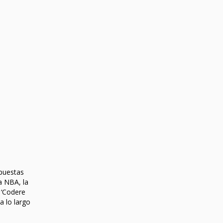
apuestas
a NBA, la
o ‘Codere
a lo largo