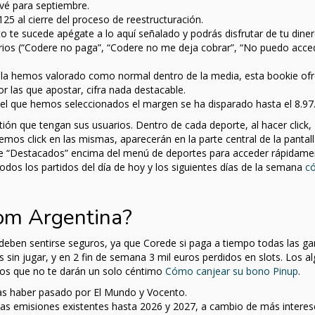
vé para septiembre.
5 al cierre del proceso de reestructuración.
 te sucede apégate a lo aquí señalado y podrás disfrutar de tu diner
os (“Codere no paga”, “Codere no me deja cobrar”, “No puedo acce
 la hemos valorado como normal dentro de la media, esta bookie ofr
r las que apostar, cifra nada destacable.
vel que hemos seleccionados el margen se ha disparado hasta el 8.97
tión que tengan sus usuarios. Dentro de cada deporte, al hacer click,
cemos click en las mismas, aparecerán en la parte central de la pantal
de “Destacados” encima del menú de deportes para acceder rápidamen
odos los partidos del día de hoy y los siguientes días de la semana
c
om Argentina?
 deben sentirse seguros, ya que Corede si paga a tiempo todas las ga
 sin jugar, y en 2 fin de semana 3 mil euros perdidos en slots. Los a
ros que no te darán un solo céntimo
Cómo canjear su bono Pinup
.
ras haber pasado por El Mundo y Vocento.
as emisiones existentes hasta 2026 y 2027, a cambio de más interese