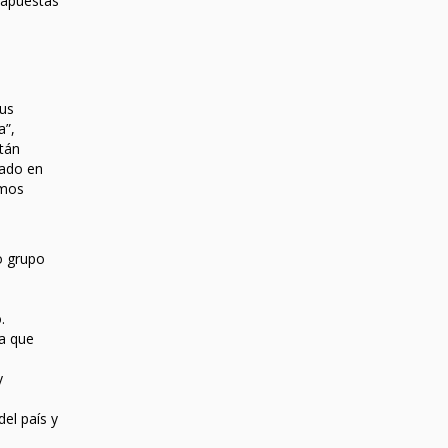
 apuestas
sus
a”,
tán
tado en
emos
o grupo
.
a que
y
el país y