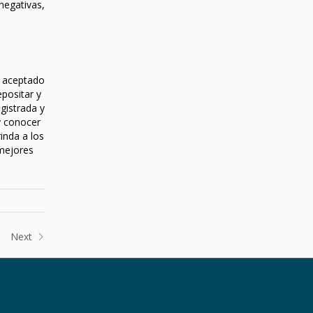
negativas,
o aceptado
epositar y
gistrada y
y conocer
inda a los
 mejores
Next