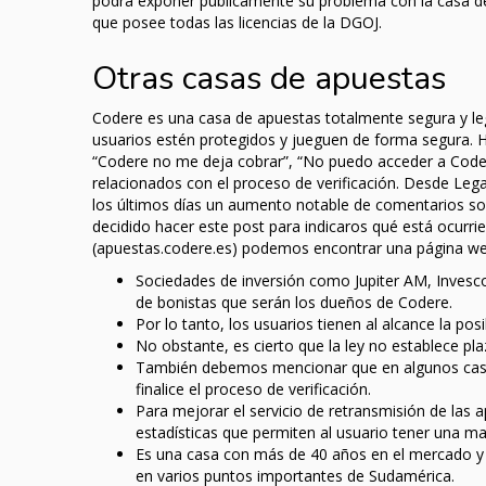
podrá exponer públicamente su problema con la casa de
que posee todas las licencias de la DGOJ.
Otras casas de apuestas
Codere es una casa de apuestas totalmente segura y lega
usuarios estén protegidos y jueguen de forma segura.
“Codere no me deja cobrar”, “No puedo acceder a Coder
relacionados con el proceso de verificación. Desde Leg
los últimos días un aumento notable de comentarios so
decidido hacer este post para indicaros qué está ocurri
(apuestas.codere.es) podemos encontrar una página web d
Sociedades de inversión como Jupiter AM, Inve
de bonistas que serán los dueños de Codere.
Por lo tanto, los usuarios tienen al alcance la posi
No obstante, es cierto que la ley no establece pl
También debemos mencionar que en algunos caso
finalice el proceso de verificación.
Para mejorar el servicio de retransmisión de las a
estadísticas que permiten al usuario tener una ma
Es una casa con más de 40 años en el mercado y to
en varios puntos importantes de Sudamérica.