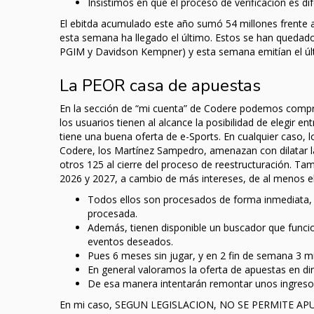
Insistimos en que el proceso de verificación es di
El ebitda acumulado este año sumó 54 millones frente a
esta semana ha llegado el último. Estos se han quedado
PGIM y Davidson Kempner) y esta semana emitían el últ
La PEOR casa de apuestas
En la sección de “mi cuenta” de Codere podemos comprob
los usuarios tienen al alcance la posibilidad de elegir 
tiene una buena oferta de e-Sports. En cualquier caso, 
Codere, los Martínez Sampedro, amenazan con dilatar la
otros 125 al cierre del proceso de reestructuración. T
2026 y 2027, a cambio de más intereses, de al menos el 
Todos ellos son procesados de forma inmediata, a
procesada.
Además, tienen disponible un buscador que funci
eventos deseados.
Pues 6 meses sin jugar, y en 2 fin de semana 3 mi
En general valoramos la oferta de apuestas en d
De esa manera intentarán remontar unos ingreso
En mi caso, SEGUN LEGISLACION, NO SE PERMITE APUE