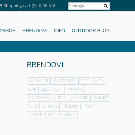
Shopping cart
(0):
0,00 KM
 SHOP
BRENDOVI
INFO
OUTDOOR BLOG
BRENDOVI
GARMONT
GARSPORT
GGC
HIGH
PEAK
LEAFTOUR
NIKWAX
NORTHMAN
PETZL
PINGUIN
SINGING
ROCK
SPOKEY
TENDON
TRIOP
VIPOLE
WIND X-TREME