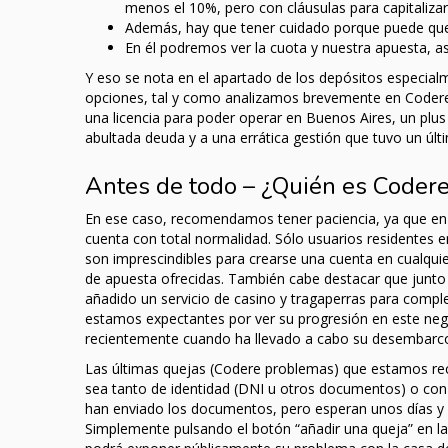
menos el 10%, pero con cláusulas para capitalizar
Además, hay que tener cuidado porque puede que
En él podremos ver la cuota y nuestra apuesta, a
Y eso se nota en el apartado de los depósitos especial
opciones, tal y como analizamos brevemente en Codere 
una licencia para poder operar en Buenos Aires, un plus
abultada deuda y a una errática gestión que tuvo un ú
Antes de todo – ¿Quién es Coder
En ese caso, recomendamos tener paciencia, ya que en cu
cuenta con total normalidad. Sólo usuarios residentes
son imprescindibles para crearse una cuenta en cualquie
de apuesta ofrecidas. También cabe destacar que junt
añadido un servicio de casino y tragaperras para compl
estamos expectantes por ver su progresión en este nego
recientemente cuando ha llevado a cabo su desembarco to
Las últimas quejas (Codere problemas) que estamos rec
sea tanto de identidad (DNI u otros documentos) o con
han enviado los documentos, pero esperan unos días y no
Simplemente pulsando el botón “añadir una queja” en la 