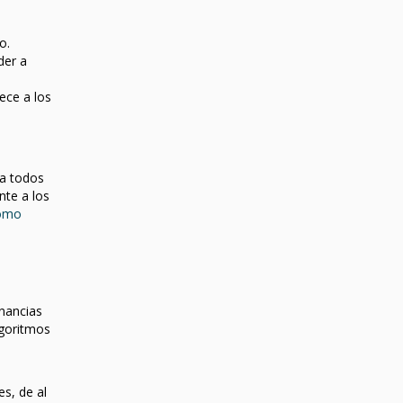
o.
der a
ece a los
.
la todos
te a los
ómo
nancias
lgoritmos
s, de al