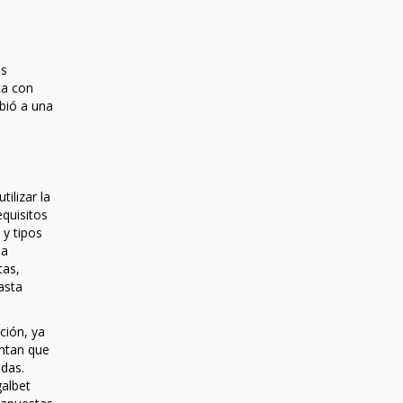
as
ta con
bió a una
ilizar la
quisitos
 y tipos
ha
tas,
asta
ción, ya
ntan que
adas.
galbet