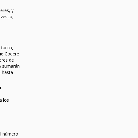
eres, y
nvesco,
 tanto,
que Codere
ores de
se sumarán
s hasta
r
a los
el número