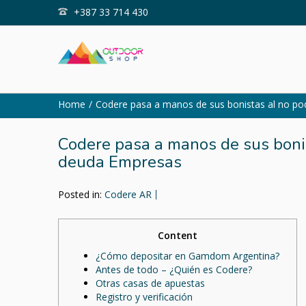
+387 33 714 430
Home
Codere pasa a manos de sus bonistas al no pode
Codere pasa a manos de sus bonis
deuda Empresas
Posted in:
Codere AR
Content
¿Cómo depositar en Gamdom Argentina?
Antes de todo – ¿Quién es Codere?
Otras casas de apuestas
Registro y verificación