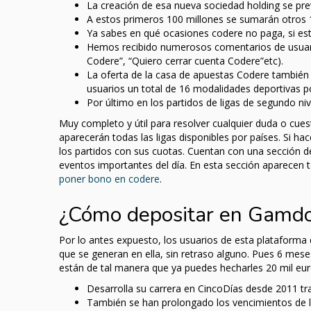
La creación de esa nueva sociedad holding se pre
A estos primeros 100 millones se sumarán otros 12
Ya sabes en qué ocasiones codere no paga, si esto
Hemos recibido numerosos comentarios de usuari
Codere”, “Quiero cerrar cuenta Codere”etc).
La oferta de la casa de apuestas Codere también
usuarios un total de 16 modalidades deportivas po
Por último en los partidos de ligas de segundo ni
Muy completo y útil para resolver cualquier duda o cues
aparecerán todas las ligas disponibles por países. Si ha
los partidos con sus cuotas. Cuentan con una sección 
eventos importantes del día. En esta sección aparecen t
poner bono en codere
.
¿Cómo depositar en Gamd
Por lo antes expuesto, los usuarios de esta plataforma
que se generan en ella, sin retraso alguno. Pues 6 meses
están de tal manera que ya puedes hecharles 20 mil eu
Desarrolla su carrera en CincoDías desde 2011 t
También se han prolongado los vencimientos de l