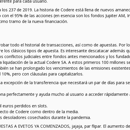
ferente para cada usuario.
 los 237 de 2019. La historia de Codere está llena de nuevos amanec
 con el 95% de las acciones (en esencia son los fondos Jupiter AM, I
imo tramo de la nueva financiación.
ar todo el historial de transacciones, así como de apuestas. Por lo
entre los clásicos tipos de apuesta. Es interesante descatacar además 
los conflictos judiciales entre fondos antes mencionados y los fundad
 liquidación de la actual Codere SA. A estos primeros 100 millones 
ambién se han prolongado los vencimientos de las emisiones existente
10%, pero con cláusulas para capitalizarlos.
 excepción de la transferencia que necesitará un par de días para se
ona perfectamente y ayuda mucho al usuario a acceder rápidamente 
l euros perdidos en slots.
irecto de Codere como dentro de la media.
s desoladores cosechados durante la pandemia.
STAS A EVETOS YA COMENZADOS, jajaja, par flipar. El aumento d