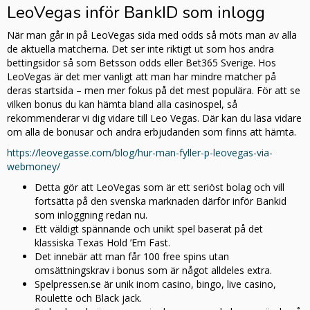
LeoVegas inför BankID som inlogg
När man går in på LeoVegas sida med odds så möts man av alla
de aktuella matcherna. Det ser inte riktigt ut som hos andra
bettingsidor så som Betsson odds eller Bet365 Sverige. Hos
LeoVegas är det mer vanligt att man har mindre matcher på
deras startsida – men mer fokus på det mest populära. För att se
vilken bonus du kan hämta bland alla casinospel, så
rekommenderar vi dig vidare till Leo Vegas. Där kan du läsa vidare
om alla de bonusar och andra erbjudanden som finns att hämta.
https://leovegasse.com/blog/hur-man-fyller-p-leovegas-via-
webmoney/
Detta gör att LeoVegas som är ett seriöst bolag och vill
fortsätta på den svenska marknaden därför inför Bankid
som inloggning redan nu.
Ett väldigt spännande och unikt spel baserat på det
klassiska Texas Hold ’Em Fast.
Det innebär att man får 100 free spins utan
omsättningskrav i bonus som är något alldeles extra.
Spelpressen.se är unik inom casino, bingo, live casino,
Roulette och Black jack.