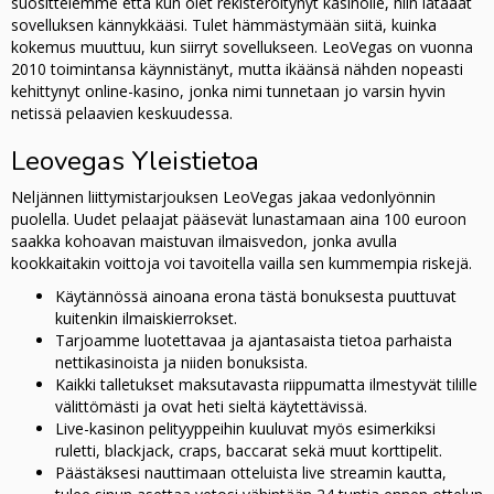
suosittelemme että kun olet rekisteröitynyt kasinolle, niin lataaat
sovelluksen kännykkääsi. Tulet hämmästymään siitä, kuinka
kokemus muuttuu, kun siirryt sovellukseen. LeoVegas on vuonna
2010 toimintansa käynnistänyt, mutta ikäänsä nähden nopeasti
kehittynyt online-kasino, jonka nimi tunnetaan jo varsin hyvin
netissä pelaavien keskuudessa.
Leovegas Yleistietoa
Neljännen liittymistarjouksen LeoVegas jakaa vedonlyönnin
puolella. Uudet pelaajat pääsevät lunastamaan aina 100 euroon
saakka kohoavan maistuvan ilmaisvedon, jonka avulla
kookkaitakin voittoja voi tavoitella vailla sen kummempia riskejä.
Käytännössä ainoana erona tästä bonuksesta puuttuvat
kuitenkin ilmaiskierrokset.
Tarjoamme luotettavaa ja ajantasaista tietoa parhaista
nettikasinoista ja niiden bonuksista.
Kaikki talletukset maksutavasta riippumatta ilmestyvät tilille
välittömästi ja ovat heti sieltä käytettävissä.
Live-kasinon pelityyppeihin kuuluvat myös esimerkiksi
ruletti, blackjack, craps, baccarat sekä muut korttipelit.
Päästäksesi nauttimaan otteluista live streamin kautta,