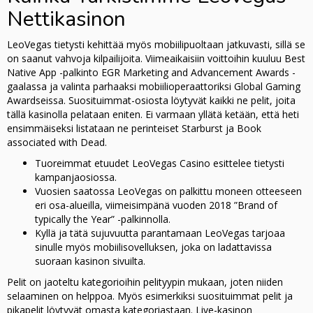
Nettikasinon
LeoVegas tietysti kehittää myös mobiilipuoltaan jatkuvasti, sillä se
on saanut vahvoja kilpailijoita. Viimeaikaisiin voittoihin kuuluu Best
Native App -palkinto EGR Marketing and Advancement Awards -
gaalassa ja valinta parhaaksi mobiilioperaattoriksi Global Gaming
Awardseissa. Suosituimmat-osiosta löytyvät kaikki ne pelit, joita
tällä kasinolla pelataan eniten. Ei varmaan yllätä ketään, että heti
ensimmäiseksi listataan ne perinteiset Starburst ja Book
associated with Dead.
Tuoreimmat etuudet LeoVegas Casino esittelee tietysti
kampanjaosiossa.
Vuosien saatossa LeoVegas on palkittu moneen otteeseen
eri osa-alueilla, viimeisimpänä vuoden 2018 ”Brand of
typically the Year” -palkinnolla.
Kyllä ja tätä sujuvuutta parantamaan LeoVegas tarjoaa
sinulle myös mobiilisovelluksen, joka on ladattavissa
suoraan kasinon sivuilta.
Pelit on jaoteltu kategorioihin pelityypin mukaan, joten niiden
selaaminen on helppoa. Myös esimerkiksi suosituimmat pelit ja
pikapelit löytyvät omasta kategoriastaan. Live-kasinon