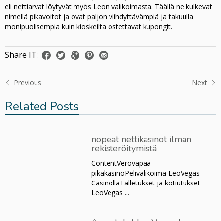
eli nettiarvat löytyvät myös Leon valikoimasta. Täällä ne kulkevat
nimellä pikavoitot ja ovat paljon viihdyttävämpiä ja takuulla
monipuolisempia kuin kioskeilta ostettavat kupongit.
Share IT:
Previous
Next
Related Posts
nopeat nettikasinot ilman
rekisteröitymistä
ContentVerovapaa
pikakasinoPelivalikoima LeoVegas
CasinollaTalletukset ja kotiutukset
LeoVegas ...