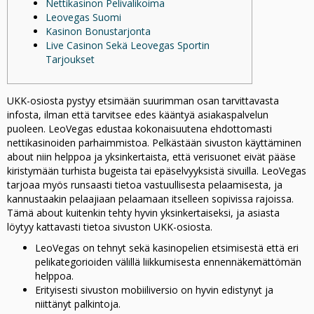
Nettikasinon Pelivalikoima
Leovegas Suomi
Kasinon Bonustarjonta
Live Casinon Sekä Leovegas Sportin
Tarjoukset
UKK-osiosta pystyy etsimään suurimman osan tarvittavasta
infosta, ilman että tarvitsee edes kääntyä asiakaspalvelun
puoleen. LeoVegas edustaa kokonaisuutena ehdottomasti
nettikasinoiden parhaimmistoa. Pelkästään sivuston käyttäminen
about niin helppoa ja yksinkertaista, että verisuonet eivät pääse
kiristymään turhista bugeista tai epäselvyyksistä sivuilla. LeoVegas
tarjoaa myös runsaasti tietoa vastuullisesta pelaamisesta, ja
kannustaakin pelaajiaan pelaamaan itselleen sopivissa rajoissa.
Tämä about kuitenkin tehty hyvin yksinkertaiseksi, ja asiasta
löytyy kattavasti tietoa sivuston UKK-osiosta.
LeoVegas on tehnyt sekä kasinopelien etsimisestä että eri
pelikategorioiden välillä liikkumisesta ennennäkemättömän
helppoa.
Erityisesti sivuston mobiiliversio on hyvin edistynyt ja
niittänyt palkintoja.