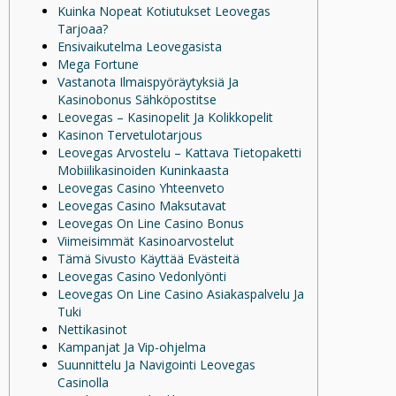
Kuinka Nopeat Kotiutukset Leovegas
Tarjoaa?
Ensivaikutelma Leovegasista
Mega Fortune
Vastanota Ilmaispyöräytyksiä Ja
Kasinobonus Sähköpostitse
Leovegas – Kasinopelit Ja Kolikkopelit
Kasinon Tervetulotarjous
Leovegas Arvostelu – Kattava Tietopaketti
Mobiilikasinoiden Kuninkaasta
Leovegas Casino Yhteenveto
Leovegas Casino Maksutavat
Leovegas On Line Casino Bonus
Viimeisimmät Kasinoarvostelut
Tämä Sivusto Käyttää Evästeitä
Leovegas Casino Vedonlyönti
Leovegas On Line Casino Asiakaspalvelu Ja
Tuki
Nettikasinot
Kampanjat Ja Vip-ohjelma
Suunnittelu Ja Navigointi Leovegas
Casinolla