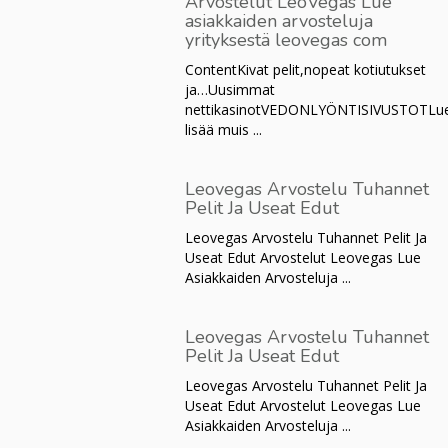
Arvostelut LeoVegas Lue
asiakkaiden arvosteluja
yrityksestä leovegas com
ContentKivat pelit,nopeat kotiutukset
ja…Uusimmat
nettikasinotVEDONLYÖNTISIVUSTOTLu
lisää muis ...
Leovegas Arvostelu Tuhannet
Pelit Ja Useat Edut
Leovegas Arvostelu Tuhannet Pelit Ja
Useat Edut Arvostelut Leovegas Lue
Asiakkaiden Arvosteluja ...
Leovegas Arvostelu Tuhannet
Pelit Ja Useat Edut
Leovegas Arvostelu Tuhannet Pelit Ja
Useat Edut Arvostelut Leovegas Lue
Asiakkaiden Arvosteluja ...