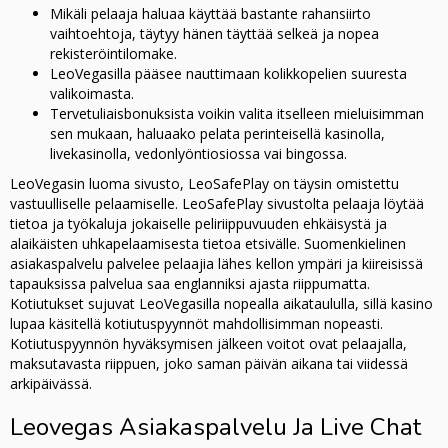
Mikäli pelaaja haluaa käyttää bastante rahansiirto
vaihtoehtoja, täytyy hänen täyttää selkeä ja nopea
rekisteröintilomake.
LeoVegasilla pääsee nauttimaan kolikkopelien suuresta
valikoimasta.
Tervetuliaisbonuksista voikin valita itselleen mieluisimman
sen mukaan, haluaako pelata perinteisellä kasinolla,
livekasinolla, vedonlyöntiosiossa vai bingossa.
LeoVegasin luoma sivusto, LeoSafePlay on täysin omistettu
vastuulliselle pelaamiselle. LeoSafePlay sivustolta pelaaja löytää
tietoa ja työkaluja jokaiselle peliriippuvuuden ehkäisystä ja
alaikäisten uhkapelaamisesta tietoa etsivälle. Suomenkielinen
asiakaspalvelu palvelee pelaajia lähes kellon ympäri ja kiireisissä
tapauksissa palvelua saa englanniksi ajasta riippumatta.
Kotiutukset sujuvat LeoVegasilla nopealla aikataululla, sillä kasino
lupaa käsitellä kotiutuspyynnöt mahdollisimman nopeasti.
Kotiutuspyynnön hyväksymisen jälkeen voitot ovat pelaajalla,
maksutavasta riippuen, joko saman päivän aikana tai viidessä
arkipäivässä.
Leovegas Asiakaspalvelu Ja Live Chat