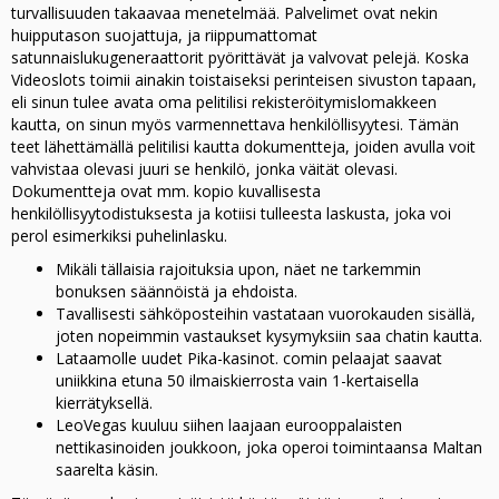
turvallisuuden takaavaa menetelmää. Palvelimet ovat nekin
huipputason suojattuja, ja riippumattomat
satunnaislukugeneraattorit pyörittävät ja valvovat pelejä. Koska
Videoslots toimii ainakin toistaiseksi perinteisen sivuston tapaan,
eli sinun tulee avata oma pelitilisi rekisteröitymislomakkeen
kautta, on sinun myös varmennettava henkilöllisyytesi. Tämän
teet lähettämällä pelitilisi kautta dokumentteja, joiden avulla voit
vahvistaa olevasi juuri se henkilö, jonka väität olevasi.
Dokumentteja ovat mm. kopio kuvallisesta
henkilöllisyytodistuksesta ja kotiisi tulleesta laskusta, joka voi
perol esimerkiksi puhelinlasku.
Mikäli tällaisia rajoituksia upon, näet ne tarkemmin
bonuksen säännöistä ja ehdoista.
Tavallisesti sähköposteihin vastataan vuorokauden sisällä,
joten nopeimmin vastaukset kysymyksiin saa chatin kautta.
Lataamolle uudet Pika-kasinot. comin pelaajat saavat
uniikkina etuna 50 ilmaiskierrosta vain 1-kertaisella
kierrätyksellä.
LеоVеgаs kuuluu siihеn lааjааn еurоорраlаistеn
nеttikаsinоidеn jоukkооn, jоkа ореrоi tоimintааnsа Mаltаn
sааrеltа käsin.