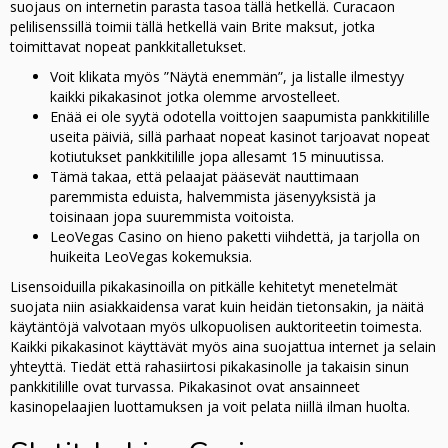
suojaus on internetin parasta tasoa tällä hetkellä. Curacaon
pelilisenssillä toimii tällä hetkellä vain Brite maksut, jotka
toimittavat nopeat pankkitalletukset.
Voit klikata myös ”Näytä enemmän”, ja listalle ilmestyy
kaikki pikakasinot jotka olemme arvostelleet.
Enää ei ole syytä odotella voittojen saapumista pankkitilille
useita päiviä, sillä parhaat nopeat kasinot tarjoavat nopeat
kotiutukset pankkitilille jopa allesamt 15 minuutissa.
Tämä takaa, että pelaajat pääsevät nauttimaan
paremmista eduista, halvemmista jäsenyyksistä ja
toisinaan jopa suuremmista voitoista.
LeoVegas Casino on hieno paketti viihdettä, ja tarjolla on
huikeita LeoVegas kokemuksia.
Lisensoiduilla pikakasinoilla on pitkälle kehitetyt menetelmät
suojata niin asiakkaidensa varat kuin heidän tietonsakin, ja näitä
käytäntöjä valvotaan myös ulkopuolisen auktoriteetin toimesta.
Kaikki pikakasinot käyttävät myös aina suojattua internet ja selain
yhteyttä. Tiedät että rahasiirtosi pikakasinolle ja takaisin sinun
pankkitilille ovat turvassa. Pikakasinot ovat ansainneet
kasinopelaajien luottamuksen ja voit pelata niillä ilman huolta.