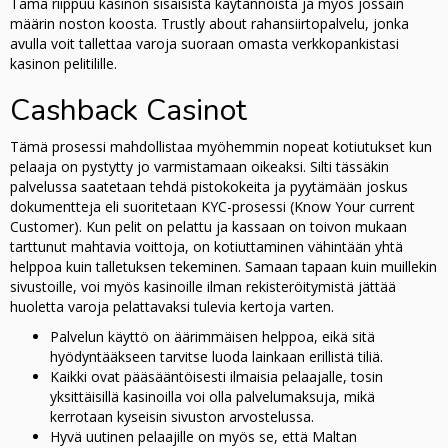
Tämä riippuu kasinon sisäisistä käytännöistä ja myös jossain
määrin noston koosta. Trustly about rahansiirtopalvelu, jonka
avulla voit tallettaa varoja suoraan omasta verkkopankistasi
kasinon pelitilille.
Cashback Casinot
Tämä prosessi mahdollistaa myöhemmin nopeat kotiutukset kun
pelaaja on pystytty jo varmistamaan oikeaksi. Silti tässäkin
palvelussa saatetaan tehdä pistokokeita ja pyytämään joskus
dokumentteja eli suoritetaan KYC-prosessi (Know Your current
Customer). Kun pelit on pelattu ja kassaan on toivon mukaan
tarttunut mahtavia voittoja, on kotiuttaminen vähintään yhtä
helppoa kuin talletuksen tekeminen. Samaan tapaan kuin muillekin
sivustoille, voi myös kasinoille ilman rekisteröitymistä jättää
huoletta varoja pelattavaksi tulevia kertoja varten.
Palvelun käyttö on äärimmäisen helppoa, eikä sitä
hyödyntääkseen tarvitse luoda lainkaan erillistä tiliä.
Kaikki ovat pääsääntöisesti ilmaisia pelaajalle, tosin
yksittäisillä kasinoilla voi olla palvelumaksuja, mikä
kerrotaan kyseisin sivuston arvostelussa.
Hyvä uutinen pelaajille on myös se, että Maltan