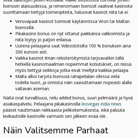
lisenssin alaisuudessa, ja nimenomaan lisenssit vaativat kasinoita
suorittamaan tiettyjä toimenpiteitä, halusivat kasinot niitä tai ei.
Verovapaat kasinot toimivat käytännössä Viron tai Maltan
lisenssillä.
Pikakasino bonus on nyt ottanut paikkansa valikoimista ja
niitä löytyy jo paljon erilaisia.
Uutena pelaajana saat Videoslotsilta 100 % bonuksen aina
200 euroon asti.
Vaikka kasinot ilman rekisteröitymistä tarjoavatkin tällä
hetkellä kasinomaailman nopeimmat kotiutukset, on niissä
myös tiettyjä seikkoja jotka eivät miellytä kaikkia pelaajia.
Malta alkoi tarjota lisenssiä rahapelialan ollessa vielä
todella nuori, ja onnistui näin saavuttamaan nopeasti alalla
valtavan aseman.
Näitä ovat turvallisuus, reilu added bonus, suuri pelimäärä ja hyvä
asiakaspalvelu. Pelaajana pikakasinoilla
leovegas india news
pääset nauttimaan raikkaasta pelikokemuksesta, eikä paluuta
kivikautisille kasinoille varmasti sen jälkeen enää ole.
Näin Valitsemme Parhaat