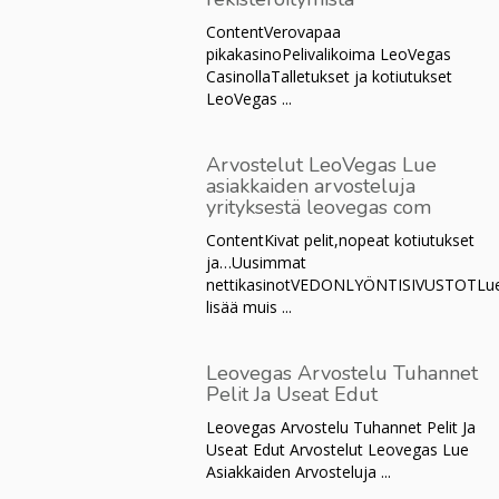
ContentVerovapaa
pikakasinoPelivalikoima LeoVegas
CasinollaTalletukset ja kotiutukset
LeoVegas ...
Arvostelut LeoVegas Lue
asiakkaiden arvosteluja
yrityksestä leovegas com
ContentKivat pelit,nopeat kotiutukset
ja…Uusimmat
nettikasinotVEDONLYÖNTISIVUSTOTLu
lisää muis ...
Leovegas Arvostelu Tuhannet
Pelit Ja Useat Edut
Leovegas Arvostelu Tuhannet Pelit Ja
Useat Edut Arvostelut Leovegas Lue
Asiakkaiden Arvosteluja ...