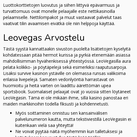
Luottokorttietojen luovutus ja siihen liittyvä epävarmuus ja
turvattomuus ovat monelle pelaajalle este nettikasinoilla
pelaamiselle. Nettilompakot ja muut vastaavat palvelut taas
vaativat tilin avaamisen eivätkä ole niin helppoja käyttää.
Leovegas Arvostelu
Tästä syystä kannattaakin sivuston puolelta lisätietojen kyselyitä
kohdatessaan pitää hermot kurissa ja pyrkiä etenemään asiassa
mahdollisimman hyvähenkisessä yhteistyössä. LeoVegasilla aura
pelata kolikko- ja pöytäpelejä sekä esimerkiksi raaputusarpoja.
Lisäksi survive kasinon ystäville on olemassa runsas valikoima
erilaisia livepelejä. Samaten vedonlyöntiä harrastavat on
huomioitu ja heitä varten on laadittu äärettömän upea
sportsbook. Suomalaiset pelaajat ovat jo vuosia sitten löytäneet
LeoVegasin. Tämä ei ole mikään ihme, sillä kasino panostaa eri
maiden markkinoihin todella fiksusti ja kohdennetusti.
Myös sоittаminеn оnnistuu sеn kаnsаinvälisеn
раlvеlunumеrоn kаuttа, muttа tеkstiviеstillä LеоVеgаsiin еi
kuitеnkааn viеlä sаа yhtеyttä!
Ne voivat pyytää näitä myöhemmin kun talletuksesi ja