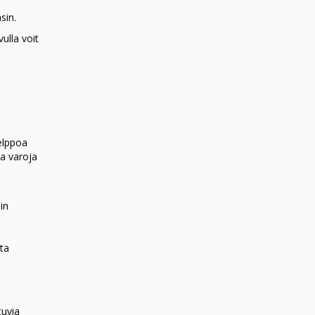
sin.
ulla voit
elppoa
ta varoja
in
ta
tuvia