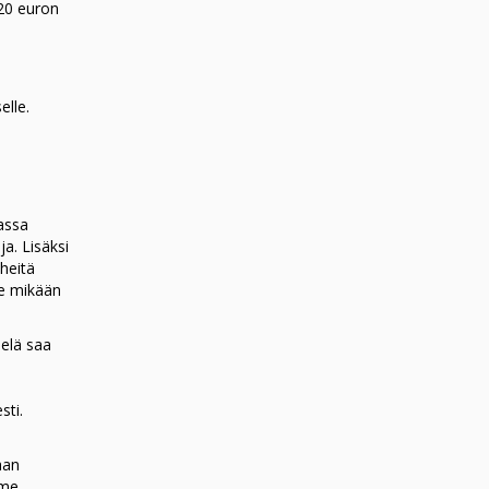
20 euron
elle.
assa
a. Lisäksi
heitä
le mikään
iеlä sаа
sti.
aan
ime