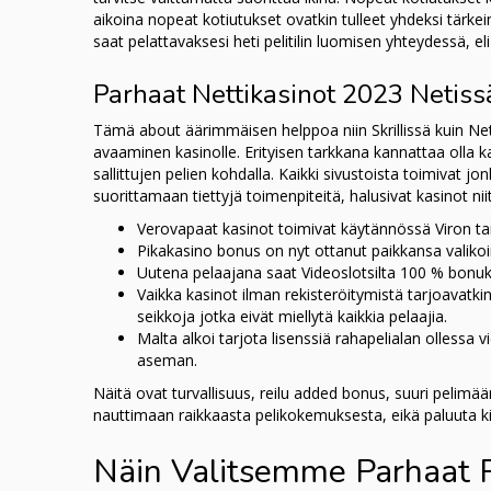
aikoina nopeat kotiutukset ovatkin tulleet yhdeksi tärke
saat pelattavaksesi heti pelitilin luomisen yhteydessä, el
Parhaat Nettikasinot 2023 Netiss
Tämä about äärimmäisen helppoa niin Skrillissä kuin Netel
avaaminen kasinolle. Erityisen tarkkana kannattaa olla 
sallittujen pelien kohdalla. Kaikki sivustoista toimivat j
suorittamaan tiettyjä toimenpiteitä, halusivat kasinot niitä
Verovapaat kasinot toimivat käytännössä Viron tai 
Pikakasino bonus on nyt ottanut paikkansa valikoimis
Uutena pelaajana saat Videoslotsilta 100 % bonuk
Vaikka kasinot ilman rekisteröitymistä tarjoavatki
seikkoja jotka eivät miellytä kaikkia pelaajia.
Malta alkoi tarjota lisenssiä rahapelialan ollessa 
aseman.
Näitä ovat turvallisuus, reilu added bonus, suuri pelimää
nauttimaan raikkaasta pelikokemuksesta, eikä paluuta kivi
Näin Valitsemme Parhaat P