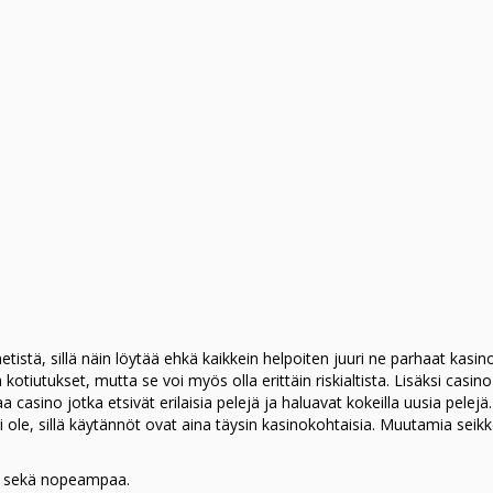
istä, sillä näin löytää ehkä kaikkein helpoiten juuri ne parhaat kasin
kotiutukset, mutta se voi myös olla erittäin riskialtista. Lisäksi casino
a casino jotka etsivät erilaisia pelejä ja haluavat kokeilla uusia pelejä
 ole, sillä käytännöt ovat aina täysin kasinokohtaisia. Muutamia seik
aa sekä nopeampaa.