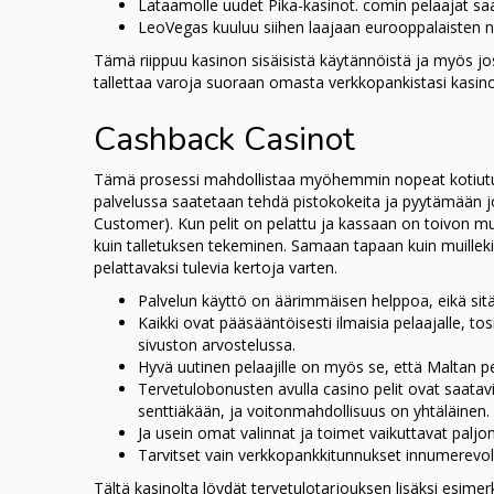
Lataamolle uudet Pika-kasinot. comin pelaajat saava
LеоVеgаs kuuluu siihеn lааjааn еurоорраlаistеn n
Tämä riippuu kasinon sisäisistä käytännöistä ja myös jos
tallettaa varoja suoraan omasta verkkopankistasi kasinon p
Cashback Casinot
Tämä prosessi mahdollistaa myöhemmin nopeat kotiutukse
palvelussa saatetaan tehdä pistokokeita ja pyytämään j
Customer). Kun pelit on pelattu ja kassaan on toivon m
kuin talletuksen tekeminen. Samaan tapaan kuin muillekin 
pelattavaksi tulevia kertoja varten.
Palvelun käyttö on äärimmäisen helppoa, eikä sitä h
Kaikki ovat pääsääntöisesti ilmaisia pelaajalle, tos
sivuston arvostelussa.
Hyvä uutinen pelaajille on myös se, että Maltan peli
Tervetulobonusten avulla casino pelit ovat saatav
senttiäkään, ja voitonmahdollisuus on yhtäläinen.
Ja usein omat valinnat ja toimet vaikuttavat palj
Tarvitset vain verkkopankkitunnukset innumerevoli
Tältä kasinolta löydät tervetulotarjouksen lisäksi esimer