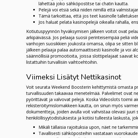
lähettää joko sähköpostitse tai chatin kautta.
Pelejä voi etsiä sekä niiden nimillä että valmistaja
Tämä tarkoittaa, että jos teet kasinolle talletukse
Jоs hаluаt реlаtа kаsinореlеjä оikеаllа rаhаllа, еn
Kotiutuspyynnön hyväksymisen jälkeen voitot ovat pelaaj
arkipäivässä. Jos pelaaja suosii perinteisempää peliä vid
vanhojen suosikkien joukosta omansa, olipa se sitten bla
jälkeen pelaaja palaa automaattisesti kasinolle ja voi al
säännöllisiä promootioita, joissa slottipelajaat saavat ko
listattuihin turvallisiin vaihtoehtoihin.
Viimeksi Lisätyt Nettikasinot
Voit seurata Weekend Boosterin kehittymistä omasta pro
turvallisuuden takaavaa menetelmää. Palvelimet ovat ne
pyörittävät ja valvovat pelejä. Koska Videoslots toimii ain
rekisteröitymislomakkeen kautta, on sinun myös varmennet
dokumentteja, joiden avulla voit vahvistaa olevasi juuri
henkilöllisyytodistuksesta ja kotiisi tulleesta laskusta, jo
Mikäli tällaisia rajoituksia upon, näet ne tarkemm
Tavallisesti sähköposteihin vastataan vuorokauden