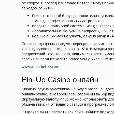
от спорта. В последнем случае беттеры могут пойм
за ходом событий.
Приветственный бонус дополнительно усилив
команда профессиональных астрологов.
Введите в поисковой системе Google, Yandex и
Дополнительные бонусы на экспрессы, LIVE-ст
Больше о них можно узнать, открыв раздел «А
После ввода данных следует перепроверить их, зат
клиенту нужно внести депозит от $10. В каждом ра
предложений. Это, конечно, лишь малая часть имен
слоты или пролистывайте более чем уникальных иг
www.pinup-bet-kz.com
Pin-Up Casino онлайн
Никаким другим участникам не будет разрешен дост
онлайн-казино, в котором есть огромный выбор вид
Виртуальную валюту Pinup можно использовать для 
обмена зависит от вашего статуса в программе лоя
Откройте линию прематч или лайв, найдите подходя