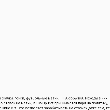
качки, гонки, футбольные матчи, FIFA-события. Исходы в них
 ставок на матчи, в Pin-Up Bet принимаются пари на политику,
 кино и т. Это позволяет зарабатывать на ставках даже тем, кт