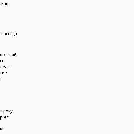
скан
ы всегда
ложений,
 с
твует
угие
в
игроку,
орого
яд