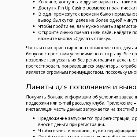
Конечно, доступны и другие варианты, такие как
Доступ к Pin Up Casino возможен практически 
В один промежуток времени было нормальное 
вывод был сутки, далее не более одной минут
Чтобы пройти ее, вам нужно иметь зарегистр
Откройте линию прематч или лайв, найдите по
нажмите кнопку «Сделать ставку».
Часть из них ориентирована новых клиентов, друга
бонусов с простыми условиями по отыгрышу. Все п
позволяет запускать их без регистрации и делать 
протестировать понравившиеся эмуляторы, отработ
является огромным преимуществом, поскольку многи
Лимиты для пополнения и вывод
Получить больше информации об условиях заведени
поддержки или e-mail рассылку клуба. Приложение –
инсталляции часть данных загружается на жесткий д
Предложение запускается при регистрации, с 
вносит деньги при регистрации.
Чтобы вывести выигрыш, нужно верифицироват
Пин-Ап относится к официально работающим о