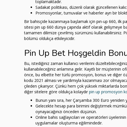
toplamaktadır.
Sadakat politikası, düzenli olarak güncellenen kalıc
Promosyonlar, turnuvalar ve haberler ayrı bir blok
Bir bahisçide kazanmaya başlamak için pın-up 660, ilk par
sitesi pin up 660 dünya çapında aktif olarak gelişmeye baş
tamamen dilimize çevrilmiş sürümünü kullanabilirsiniz. Pin
bölümü oldukça etkileyicidir.
Pin Up Bet Hoşgeldin Bon
Bu, istediğiniz zaman kullanıcı verilerini düzeltebileceğini
kullanabileceğiniz anlamına gelir. Kayıtlı bir müşterinin 
önce, bu elbette her türlü promosyon, bonus ve diğer özel
kodu 2021 alması ve yardımıyla kazanması zor olmayacak! S
çileden çıkarıyor. Çünkü hem çok yüksek miktarlarda bo
diğer sitelere göre oldukça kolaydır
pin up promosyon k
Bunun yanı sıra, her Çarşamba 300 Euro yeniden 
Gelecekte hesap para birimini değiştirmek mümkün 
oynayacağınızı önceden düşünün.
Online bahis sağlayıcıları ve operatörleri üyelerini
uygulamalar oluşturma eğilimindedir.