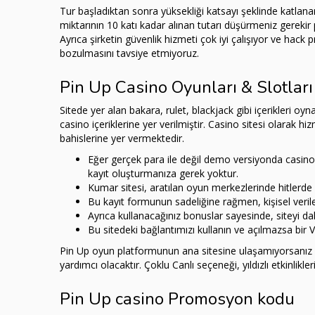
Tur başladıktan sonra yüksekliği katsayı şeklinde katlanar
miktarının 10 katı kadar alınan tutarı düşürmeniz gerekir 
Ayrıca şirketin güvenlik hizmeti çok iyi çalışıyor ve hack 
bozulmasını tavsiye etmiyoruz.
Pin Up Casino Oyunları & Slotları
Sitede yer alan bakara, rulet, blackjack gibi içerikleri oy
casino içeriklerine yer verilmiştir. Casino sitesi olarak h
bahislerine yer vermektedir.
Eğer gerçek para ile değil demo versiyonda casino
kayıt oluşturmanıza gerek yoktur.
Kumar sitesi, aratılan oyun merkezlerinde hitlerde y
Bu kayıt formunun sadeliğine rağmen, kişisel veriler
Ayrıca kullanacağınız bonuslar sayesinde, siteyi dah
Bu sitedeki bağlantımızı kullanın ve açılmazsa bir
Pin Up oyun platformunun ana sitesine ulaşamıyorsanız ayn
yardımcı olacaktır. Çoklu Canlı seçeneği, yıldızlı etkinlikle
Pin Up casino Promosyon kodu