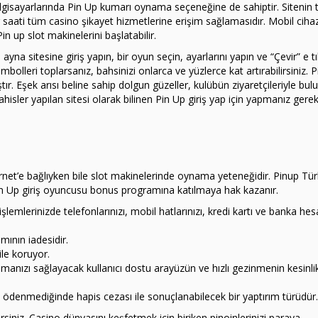
lgisayarlarında Pin Up kumarı oynama seçeneğine de sahiptir. Sitenin t
 saati tüm casino şikayet hizmetlerine erişim sağlamasıdır. Mobil cihaz
n up slot makinelerini başlatabilir.
 sitesine giriş yapın, bir oyun seçin, ayarlarını yapın ve “Çevir” e tı
leri toplarsanız, bahsinizi onlarca ve yüzlerce kat artırabilirsiniz. P
r. Eşek arısı beline sahip dolgun güzeller, kulübün ziyaretçileriyle bul
ahisler yapılan sitesi olarak bilinen Pin Up giriş yap için yapmanız gere
rnet’e bağlıyken bile slot makinelerinde oynama yeteneğidir. Pinup Tür
er Pin Up giriş oyuncusu bonus programına katılmaya hak kazanır.
lemlerinizde telefonlarınızı, mobil hatlarınızı, kredi kartı ve banka hesa
ının iadesidir.
ile koruyor.
apmanızı sağlayacak kullanıcı dostu arayüzün ve hızlı gezinmenin kesinli
ak ödenmediğinde hapis cezası ile sonuçlanabilecek bir yaptırım türüdür.
siniz. Casino dünyasını keşfetmek için biriken pinoinlerinizi paraya