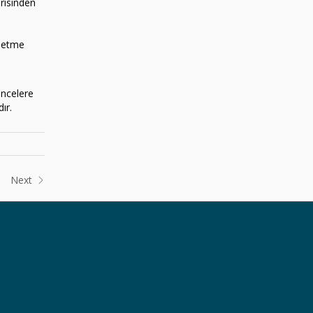
risinden
e etme
encelere
ır.
Next