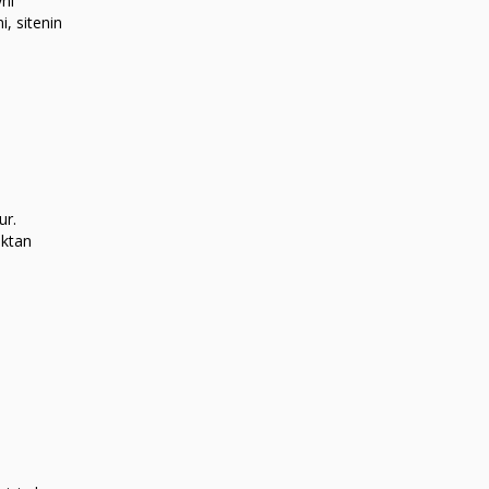
nı
, sitenin
ur.
ıktan