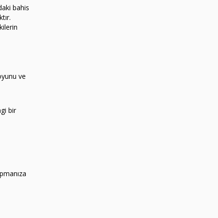
daki bahis
tır.
ilerin
 oyunu ve
i bir
yapmanıza