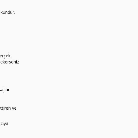
mkündür.
gerçek
çekerseniz
ajlar
ttiren ve
ıcıya