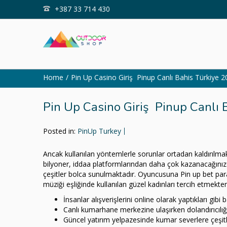
+387 33 714 430
Home
Pin Up Casino Giriş ️ Pinup Canlı Bahis Türkiye 20 
Pin Up Casino Giriş ️ Pinup Canlı
Posted in:
PinUp Turkey
Ancak kullanılan yöntemlerle sorunlar ortadan kaldırılmak
bilyoner, iddaa platformlarından daha çok kazanacağınız
çeşitler bolca sunulmaktadır. Oyuncusuna Pin up bet para 
müziği eşliğinde kullanılan güzel kadınları tercih etmek
İnsanlar alışverişlerini online olarak yaptıkları gib
Canlı kumarhane merkezine ulaşırken dolandırıcılığı
Güncel yatırım yelpazesinde kumar severlere çeşit