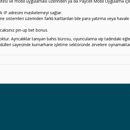
 sitesi ve mobil uygulaması üzerinden ya da Paycell Mobil Uygulama içe
ak IP adresini maskelemeyi sağlar.
eme sistemleri üzerinden farklı kartlardan bile para yatırma veya haval
acaksınız pin-up bet bonus.
tur. Ayrıcalıklar tanıyan bahis bürosu, oyuncularına vip tadındaki eğl
k ödülleri sayesinde kumarhane işletme sektöründe zirvelere oynamaktad