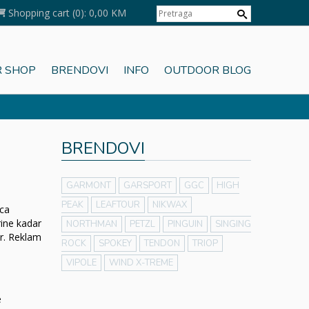
Shopping cart
(0):
0,00 KM
 SHOP
BRENDOVI
INFO
OUTDOOR BLOG
BRENDOVI
GARMONT
GARSPORT
GGC
HIGH
PEAK
LEAFTOUR
NIKWAX
ıca
rine kadar
NORTHMAN
PETZL
PINGUIN
SINGING
ır. Reklam
ROCK
SPOKEY
TENDON
TRIOP
VIPOLE
WIND X-TREME
e