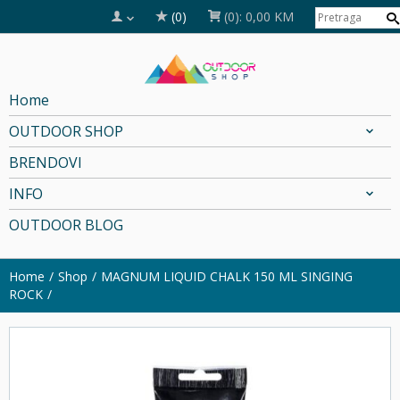
(0)
(0):
0,00 KM
Home
OUTDOOR SHOP
BRENDOVI
INFO
OUTDOOR BLOG
Home
Shop
MAGNUM LIQUID CHALK 150 ML SINGING
ROCK