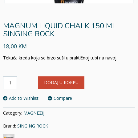
MAGNUM LIQUID CHALK 150 ML
SINGING ROCK
18,00 KM
Tekuća kreda koja se brzo suši u praktičnoj tubi na navoj.
MAGNUM
DODAJ U KORPU
LIQUID
CHALK
150
Add to Wishlist
Compare
ML
SINGING
Category:
MAGNEZIJ
ROCK
količina
Brand:
SINGING ROCK