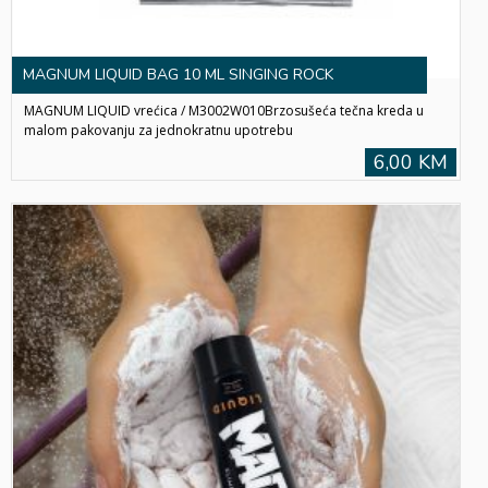
MAGNUM LIQUID BAG 10 ML SINGING ROCK
MAGNUM LIQUID vrećica / M3002W010Brzosušeća tečna kreda u
malom pakovanju za jednokratnu upotrebu
6,00 KM