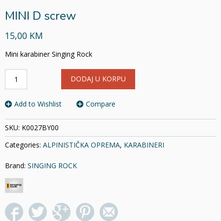
MINI D screw
15,00 KM
Mini karabiner Singing Rock
MINI
DODAJ U KORPU
D
screw
količina
Add to Wishlist
Compare
SKU:
K0027BY00
Categories:
ALPINISTIČKA OPREMA
,
KARABINERI
Brand:
SINGING ROCK