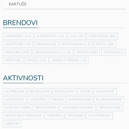
KARTUŠE
BRENDOVI
GARMONT
(14)
GARSPORT
(14)
GGC
(5)
HIGH PEAK
(40)
LEAFTOUR
(75)
NIKWAX
(4)
NORTHMAN
(12)
PETZL
(48)
PINGUIN
(159)
SINGING ROCK
(116)
SPOKEY
(40)
TENDON
(2)
TRIOP
(8)
VIPOLE
(19)
WIND X-TREME
(13)
AKTIVNOSTI
ALPINIZAM
BICIKLIZAM
BIZIKLIZAM
CIZME
GARMONT
GOJZERICE
GORETEX
HIKING
KAMPIRANJE
PLANINARENJE
RAD NA VISINI
SKITOURING
SNOWBOARDING
SPAŠAVANJE
SPORTSKO PENJANJE
TREKING
TRČANJE
VIA FERRATA
VIBRAM