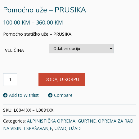
Pomoćno uže – PRUSIKA
100,00 KM – 360,00 KM
Pomoćno statičko uže – PRUSIKA.
VELIČINA
Pomoćno
DODAJ U KORPU
uže
-
PRUSIKA
Add to Wishlist
Compare
količina
SKU:
L0041XX – L0081XX
Categories:
ALPINISTIČKA OPREMA
,
GURTNE
,
OPREMA ZA RAD
NA VISINI I SPAŠAVANJE
,
UŽAD
,
UŽAD