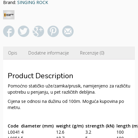
Brand:
SINGING ROCK
Opis
Dodatne informacije
Recenzije (0)
Product Description
Pomoćno statičko uže/zamka/prusik, namijenjeno za različitu
upotrebu u penjanju, u pet različitih debljina.
Cijena se odnosi na dužinu od 100m. Moguća kupovina po
metru.
Code
diameter (mm)
weight (g/m)
strength (kN)
length (m
L0041
4
12.6
3.2
100