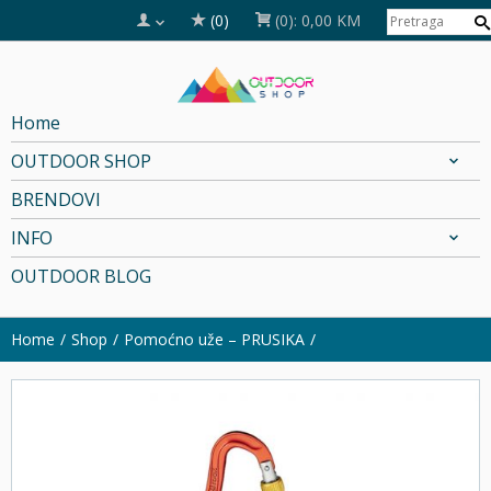
(0)
(0):
0,00 KM
Home
OUTDOOR SHOP
BRENDOVI
INFO
OUTDOOR BLOG
Home
Shop
Pomoćno uže – PRUSIKA