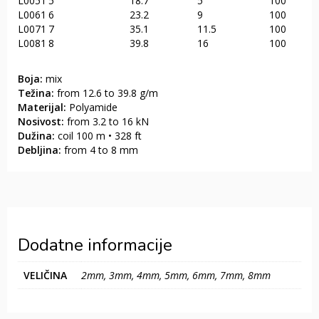
L0051
5
18.7
5
100
L0061
6
23.2
9
100
L0071
7
35.1
11.5
100
L0081
8
39.8
16
100
Boja:
mix
Težina:
from 12.6 to 39.8 g/m
Materijal:
Polyamide
Nosivost:
from 3.2 to 16 kN
Dužina:
coil 100 m • 328 ft
Debljina:
from 4 to 8 mm
Dodatne informacije
VELIČINA
2mm, 3mm, 4mm, 5mm, 6mm, 7mm, 8mm