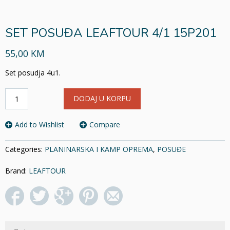
SET POSUĐA LEAFTOUR 4/1 15P201
55,00 KM
Set posudja 4u1.
SET
DODAJ U KORPU
POSUĐA
LEAFTOUR
4/1
Add to Wishlist
Compare
15P201
količina
Categories:
PLANINARSKA I KAMP OPREMA
,
POSUĐE
Brand:
LEAFTOUR