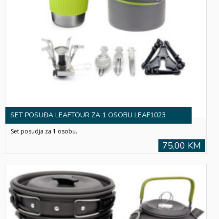
SET POSUĐA LEAFTOUR ZA 1 OSOBU LEAF1023
Set posudja za 1 osobu.
75,00 KM