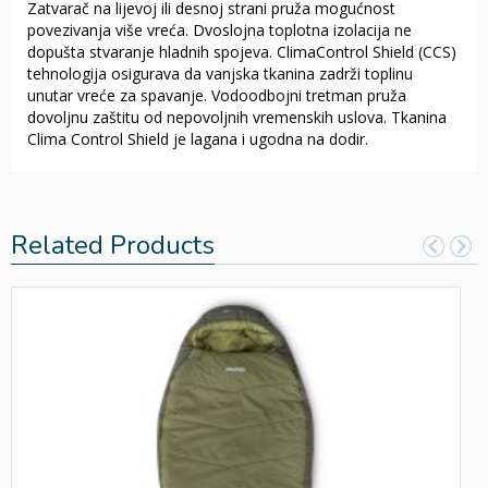
Zatvarač na lijevoj ili desnoj strani pruža mogućnost
povezivanja više vreća. Dvoslojna toplotna izolacija ne
dopušta stvaranje hladnih spojeva. ClimaControl Shield (CCS)
tehnologija osigurava da vanjska tkanina zadrži toplinu
unutar vreće za spavanje. Vodoodbojni tretman pruža
dovoljnu zaštitu od nepovoljnih vremenskih uslova. Tkanina
Clima Control Shield je lagana i ugodna na dodir.
Related Products