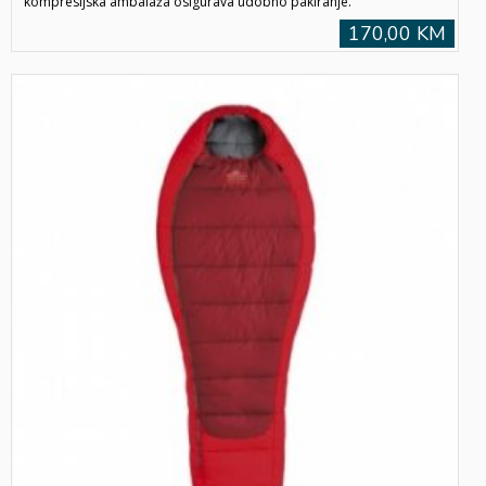
kompresijska ambalaža osigurava udobno pakiranje.
170,00 KM