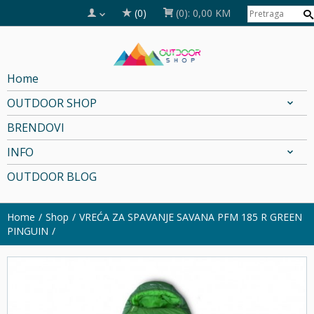
(0)
(0):
0,00 KM
Home
OUTDOOR SHOP
BRENDOVI
INFO
OUTDOOR BLOG
Home
Shop
VREĆA ZA SPAVANJE SAVANA PFM 185 R GREEN
PINGUIN