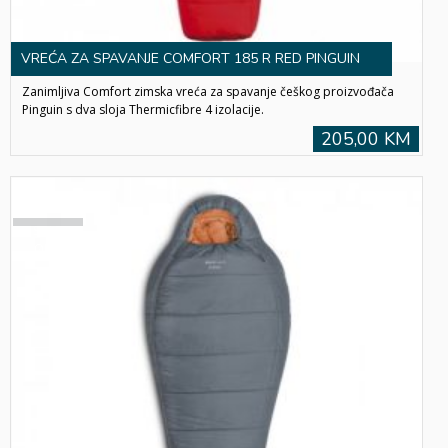
VREĆA ZA SPAVANJE COMFORT 185 R RED PINGUIN
Zanimljiva Comfort zimska vreća za spavanje češkog proizvođača
Pinguin s dva sloja Thermicfibre 4 izolacije.
205,00 KM
SOLD
OUT!