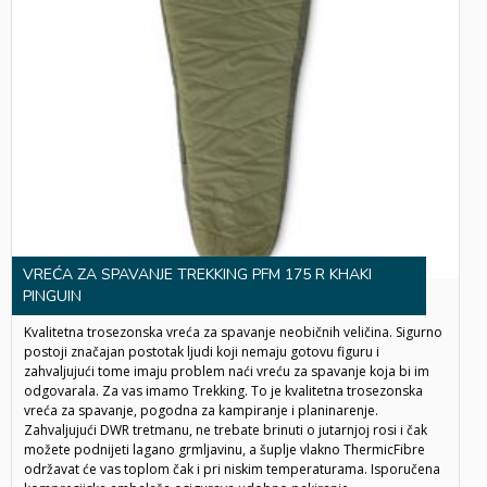
VREĆA ZA SPAVANJE TREKKING PFM 175 R KHAKI
PINGUIN
Kvalitetna trosezonska vreća za spavanje neobičnih veličina. Sigurno
postoji značajan postotak ljudi koji nemaju gotovu figuru i
zahvaljujući tome imaju problem naći vreću za spavanje koja bi im
odgovarala. Za vas imamo Trekking. To je kvalitetna trosezonska
vreća za spavanje, pogodna za kampiranje i planinarenje.
Zahvaljujući DWR tretmanu, ne trebate brinuti o jutarnjoj rosi i čak
možete podnijeti lagano grmljavinu, a šuplje vlakno ThermicFibre
održavat će vas toplom čak i pri niskim temperaturama. Isporučena