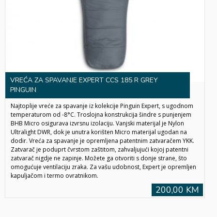
VREĆA ZA SPAVANJE EXPERT CCS 185 R GREY
PINGUIN
Najtoplije vreće za spavanje iz kolekcije Pinguin Expert, s ugodnom
temperaturom od -8°C. Troslojna konstrukcija šindre s punjenjem
BHB Micro osigurava izvrsnu izolaciju. Vanjski materijal je Nylon
Ultralight DWR, dok je unutra korišten Micro materijal ugodan na
dodir. Vreća za spavanje je opremljena patentnim zatvaračem YKK.
Zatvarač je poduprt čvrstom zaštitom, zahvaljujući kojoj patentni
zatvarač nigdje ne zapinje. Možete ga otvoriti s donje strane, što
omogućuje ventilaciju zraka. Za vašu udobnost, Expert je opremljen
kapuljačom i termo ovratnikom.
200,00 KM