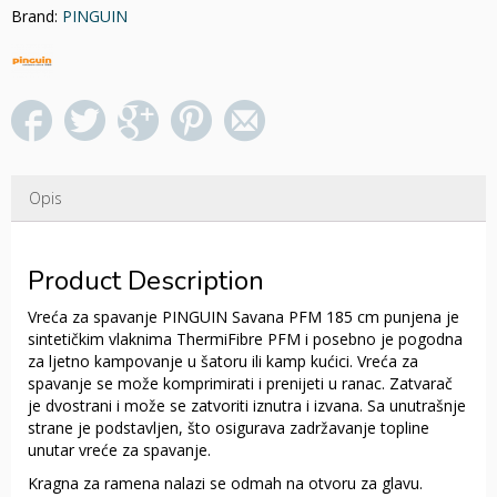
Brand:
PINGUIN
količina
Opis
Product Description
Vreća za spavanje PINGUIN Savana PFM 185 cm punjena je
sintetičkim vlaknima ThermiFibre PFM i posebno je pogodna
za ljetno kampovanje u šatoru ili kamp kućici. Vreća za
spavanje se može komprimirati i prenijeti u ranac. Zatvarač
je dvostrani i može se zatvoriti iznutra i izvana.
Sa unutrašnje
strane je podstavljen, što osigurava zadržavanje topline
unutar vreće za spavanje.
Kragna za ramena nalazi se odmah na otvoru za glavu.