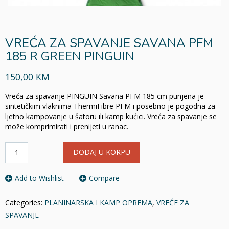
VREĆA ZA SPAVANJE SAVANA PFM
185 R GREEN PINGUIN
150,00 KM
Vreća za spavanje PINGUIN Savana PFM 185 cm punjena je
sintetičkim vlaknima ThermiFibre PFM i posebno je pogodna za
ljetno kampovanje u šatoru ili kamp kućici. Vreća za spavanje se
može komprimirati i prenijeti u ranac.
VREĆA
DODAJ U KORPU
ZA
SPAVANJE
SAVANA
Add to Wishlist
Compare
PFM
185
Categories:
PLANINARSKA I KAMP OPREMA
,
VREĆE ZA
R
SPAVANJE
GREEN
PINGUIN