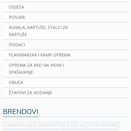
ODJEĆA
POSUĐE
KUHALA, KARTUŠE, STALCI ZA
KARTUŠE
DODACI
PLANINARSKA I KAMP OPREMA
OPREMA ZA RAD NA VISINI I
SPAŠAVANJE
OBUĆA
ŠTAPOVI ZA HODANJE
BRENDOVI
GARMONT
(14)
GARSPORT
(14)
GGC
(5)
HIGH PEAK
(40)