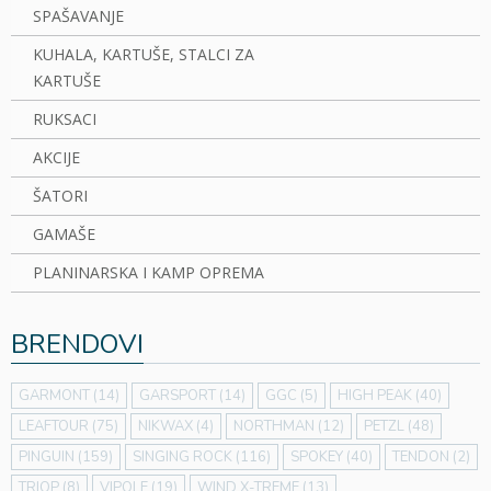
SPAŠAVANJE
KUHALA, KARTUŠE, STALCI ZA
KARTUŠE
RUKSACI
AKCIJE
ŠATORI
GAMAŠE
PLANINARSKA I KAMP OPREMA
BRENDOVI
GARMONT
(14)
GARSPORT
(14)
GGC
(5)
HIGH PEAK
(40)
LEAFTOUR
(75)
NIKWAX
(4)
NORTHMAN
(12)
PETZL
(48)
PINGUIN
(159)
SINGING ROCK
(116)
SPOKEY
(40)
TENDON
(2)
TRIOP
(8)
VIPOLE
(19)
WIND X-TREME
(13)