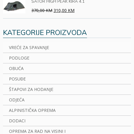
ŠATOR HIGH PEAK KIRA 4.1
370,00 KM
310,00 KM
KATEGORIJE PROIZVODA
VREĆE ZA SPAVANJE
PODLOGE
OBUĆA
POSUĐE
ŠTAPOVI ZA HODANJE
ODJEĆA
ALPINISTIČKA OPREMA
DODACI
OPREMA ZA RAD NA VISINI I