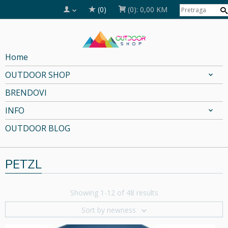
(0)
(0):
0,00 KM
Home
OUTDOOR SHOP
BRENDOVI
INFO
OUTDOOR BLOG
PETZL
Showing 1-12 of 48 results
Sort by newness