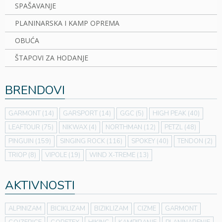
SPAŠAVANJE
PLANINARSKA I KAMP OPREMA
OBUĆA
ŠTAPOVI ZA HODANJE
BRENDOVI
GARMONT
(14)
GARSPORT
(14)
GGC
(5)
HIGH PEAK
(40)
LEAFTOUR
(75)
NIKWAX
(4)
NORTHMAN
(12)
PETZL
(48)
PINGUIN
(159)
SINGING ROCK
(116)
SPOKEY
(40)
TENDON
(2)
TRIOP
(8)
VIPOLE
(19)
WIND X-TREME
(13)
AKTIVNOSTI
ALPINIZAM
BICIKLIZAM
BIZIKLIZAM
CIZME
GARMONT