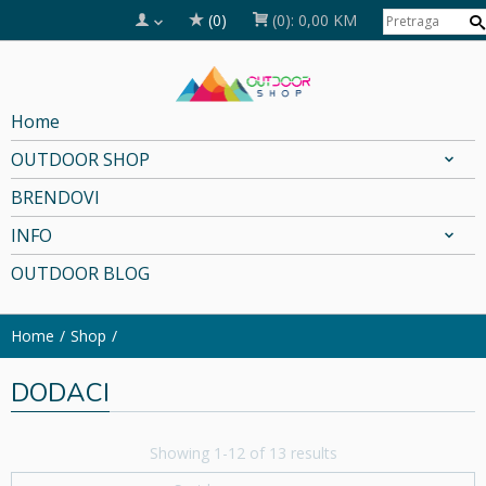
(0)
(0):
0,00 KM
Home
OUTDOOR SHOP
BRENDOVI
INFO
OUTDOOR BLOG
Home
Shop
DODACI
Showing 1-12 of 13 results