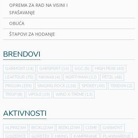
OPREMA ZA RAD NA VISINI I
SPAŠAVANJE
OBUĆA
ŠTAPOVI ZA HODANJE
BRENDOVI
GARMONT
(14)
GARSPORT
(14)
GGC
(5)
HIGH PEAK
(40)
LEAFTOUR
(75)
NIKWAX
(4)
NORTHMAN
(12)
PETZL
(48)
PINGUIN
(159)
SINGING ROCK
(116)
SPOKEY
(40)
TENDON
(2)
TRIOP
(8)
VIPOLE
(19)
WIND X-TREME
(13)
AKTIVNOSTI
ALPINIZAM
BICIKLIZAM
BIZIKLIZAM
CIZME
GARMONT
GOJZERICE
GORETEX
HIKING
KAMPIRANJE
PLANINARENJE