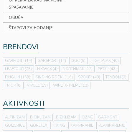
SPAŠAVANJE
OBUĆA
ŠTAPOVI ZA HODANJE
BRENDOVI
GARMONT
(14)
GARSPORT
(14)
GGC
(5)
HIGH PEAK
(40)
LEAFTOUR
(75)
NIKWAX
(4)
NORTHMAN
(12)
PETZL
(48)
PINGUIN
(159)
SINGING ROCK
(116)
SPOKEY
(40)
TENDON
(2)
TRIOP
(8)
VIPOLE
(19)
WIND X-TREME
(13)
AKTIVNOSTI
ALPINIZAM
BICIKLIZAM
BIZIKLIZAM
CIZME
GARMONT
GOJZERICE
GORETEX
HIKING
KAMPIRANJE
PLANINARENJE