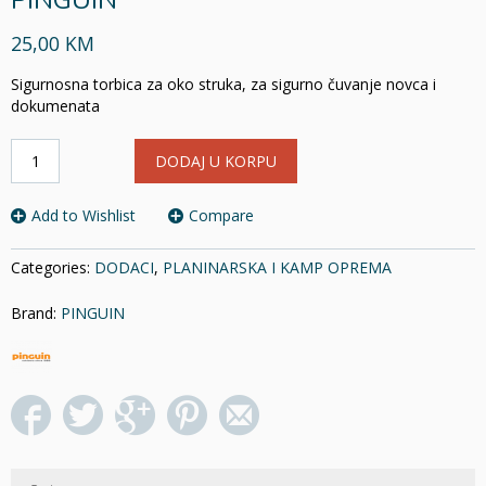
PINGUIN
25,00 KM
Sigurnosna torbica za oko struka, za sigurno čuvanje novca i
dokumenata
SIGURNOSNA
DODAJ U KORPU
TORBICA
L
BLACK
Add to Wishlist
Compare
PINGUIN
količina
Categories:
DODACI
,
PLANINARSKA I KAMP OPREMA
Brand:
PINGUIN