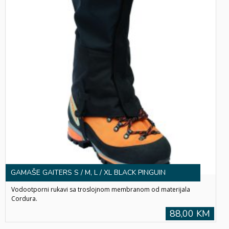
GAMAŠE GAITERS S / M, L / XL BLACK PINGUIN
Vodootporni rukavi sa troslojnom membranom od materijala
Cordura.
88,00 KM