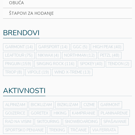
OBUĆA
ŠTAPOVI ZA HODANJE
BRENDOVI
GARMONT
(14)
GARSPORT
(14)
GGC
(5)
HIGH PEAK
(40)
LEAFTOUR
(75)
NIKWAX
(4)
NORTHMAN
(12)
PETZL
(48)
PINGUIN
(159)
SINGING ROCK
(116)
SPOKEY
(40)
TENDON
(2)
TRIOP
(8)
VIPOLE
(19)
WIND X-TREME
(13)
AKTIVNOSTI
ALPINIZAM
BICIKLIZAM
BIZIKLIZAM
CIZME
GARMONT
GOJZERICE
GORETEX
HIKING
KAMPIRANJE
PLANINARENJE
RAD NA VISINI
SKITOURING
SNOWBOARDING
SPAŠAVANJE
SPORTSKO PENJANJE
TREKING
TRČANJE
VIA FERRATA