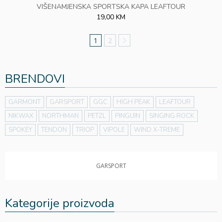
VIŠENAMJENSKA SPORTSKA KAPA LEAFTOUR
19,00 KM
1
2
BRENDOVI
GARMONT
GARSPORT
GGC
HIGH PEAK
LEAFTOUR
NIKWAX
NORTHMAN
PETZL
PINGUIN
SINGING ROCK
SPOKEY
TENDON
TRIOP
VIPOLE
WIND X-TREME
GARSPORT
GARSPORT
GARSPORT
Kategorije proizvoda