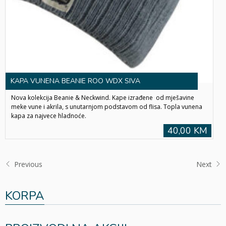
KAPA VUNENA BEANIE ROO WDX SIVA
Nova kolekcija Beanie & Neckwind. Kape izrađene od mješavine
meke vune i akrila, s unutarnjom podstavom od flisa. Topla vunena
kapa za najvece hladnoće.
40,00 KM
Previous
Next
KORPA