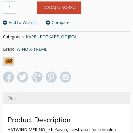
KAPA
DODAJ U KORPU
VUNENA
WDX
količina
Add to Wishlist
Compare
Categories:
KAPE I POTKAPE
,
ODJEĆA
Brand:
WIND X-TREME
Opis
Product Description
HATWIND MERINO je bešavna, svestrana i funkcionalna