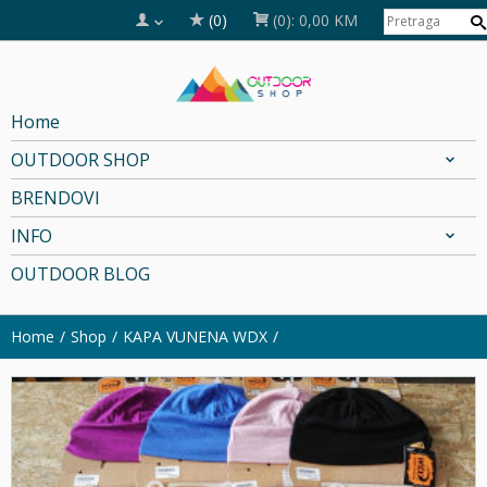
(0)
(0):
0,00 KM
Home
OUTDOOR SHOP
BRENDOVI
INFO
OUTDOOR BLOG
Home
Shop
KAPA VUNENA WDX