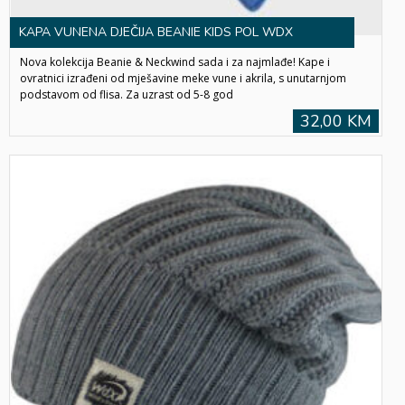
KAPA VUNENA DJEČIJA BEANIE KIDS POL WDX
Nova kolekcija Beanie & Neckwind sada i za najmlađe! Kape i
ovratnici izrađeni od mješavine meke vune i akrila, s unutarnjom
podstavom od flisa. Za uzrast od 5-8 god
32,00 KM