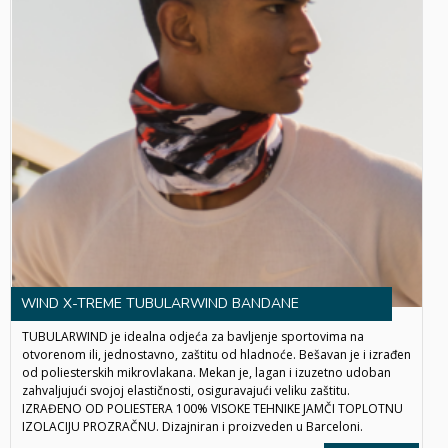
WIND X-TREME TUBULARWIND BANDANE
TUBULARWIND je idealna odjeća za bavljenje sportovima na
otvorenom ili, jednostavno, zaštitu od hladnoće. Bešavan je i izrađen
od poliesterskih mikrovlakana. Mekan je, lagan i izuzetno udoban
zahvaljujući svojoj elastičnosti, osiguravajući veliku zaštitu.
IZRAĐENO OD POLIESTERA 100% VISOKE TEHNIKE JAMČI TOPLOTNU
IZOLACIJU PROZRAČNU. Dizajniran i proizveden u Barceloni.