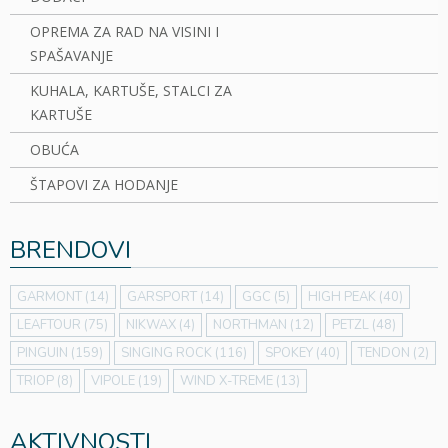
OPREMA ZA RAD NA VISINI I
SPAŠAVANJE
KUHALA, KARTUŠE, STALCI ZA
KARTUŠE
OBUĆA
ŠTAPOVI ZA HODANJE
BRENDOVI
GARMONT
(14)
GARSPORT
(14)
GGC
(5)
HIGH PEAK
(40)
LEAFTOUR
(75)
NIKWAX
(4)
NORTHMAN
(12)
PETZL
(48)
PINGUIN
(159)
SINGING ROCK
(116)
SPOKEY
(40)
TENDON
(2)
TRIOP
(8)
VIPOLE
(19)
WIND X-TREME
(13)
AKTIVNOSTI