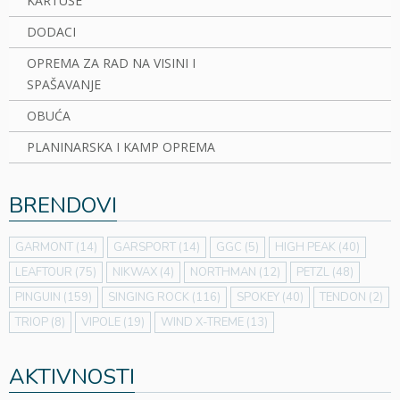
KARTUŠE
DODACI
OPREMA ZA RAD NA VISINI I
SPAŠAVANJE
OBUĆA
PLANINARSKA I KAMP OPREMA
BRENDOVI
GARMONT
(14)
GARSPORT
(14)
GGC
(5)
HIGH PEAK
(40)
LEAFTOUR
(75)
NIKWAX
(4)
NORTHMAN
(12)
PETZL
(48)
PINGUIN
(159)
SINGING ROCK
(116)
SPOKEY
(40)
TENDON
(2)
TRIOP
(8)
VIPOLE
(19)
WIND X-TREME
(13)
AKTIVNOSTI