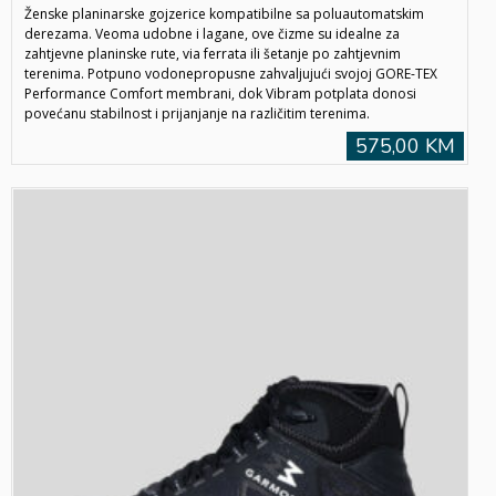
Ženske planinarske gojzerice kompatibilne sa poluautomatskim
derezama. Veoma udobne i lagane, ove čizme su idealne za
zahtjevne planinske rute, via ferrata ili šetanje po zahtjevnim
terenima. Potpuno vodonepropusne zahvaljujući svojoj GORE-TEX
Performance Comfort membrani, dok Vibram potplata donosi
povećanu stabilnost i prijanjanje na različitim terenima.
575,00 KM