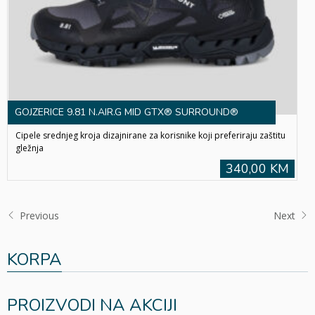
GOJZERICE 9.81 N.AIR.G MID GTX® SURROUND®
Cipele srednjeg kroja dizajnirane za korisnike koji preferiraju zaštitu
gležnja
340,00 KM
Previous
Next
KORPA
PROIZVODI NA AKCIJI