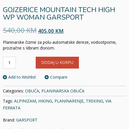
GOJZERICE MOUNTAIN TECH HIGH
WP WOMAN GARSPORT
540,00 KM
405,00 KM
Planinarske čizme za polu-automatske dereze, vodootporne,
prozračne s Vibram đonom.
GOJZERICE
DODAJ U KORPU
MOUNTAIN
TECH
HIGH
Add to Wishlist
Compare
WP
WOMAN
Categories:
OBUĆA
,
PLANINARSKA OBUĆA
GARSPORT
količina
Tags:
ALPINIZAM
,
HIKING
,
PLANINARENJE
,
TREKING
,
VIA
FERRATA
Brand:
GARSPORT