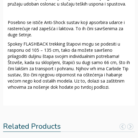
pružaju udoban oslonac u slučaju teških uspona i spustova.
Posebno se ističe Anti-Shock sustav koji apsorbira udarce i
rasterećuje rad zapešća i laktova. To ih čini savršenima za
duge šetnje.
Spokey FLASHBACK trekking štapovi mogu se podesiti u
rasponu od 105 – 135 cm, tako da možete savršeno
prilagoditi duljinu štapa svojim individualnim potrebama!
Štoviše, kada su sklopljeni, štapići su dugi samo 66 cm, što ih
čini lakšim za transport i pohranu. Njihov vrh ima Carbide Tip
sustav, što čini njegovu otpornost na oštećenja i habanje
većom nego kod ostalih modela. Uz to, dolazi sa zaštitnim
vrhovima za nošenje dok hodate po tvrdoj podlozi.
Related Products