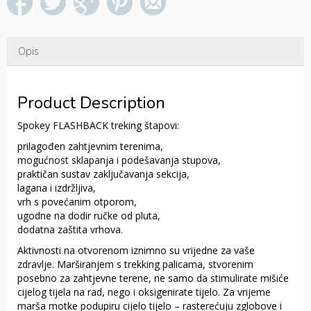
Opis
Product Description
Spokey FLASHBACK treking štapovi:
prilagođen zahtjevnim terenima,
mogućnost sklapanja i podešavanja stupova,
praktičan sustav zaključavanja sekcija,
lagana i izdržljiva,
vrh s povećanim otporom,
ugodne na dodir ručke od pluta,
dodatna zaštita vrhova.
Aktivnosti na otvorenom iznimno su vrijedne za vaše
zdravlje. Marširanjem s trekking palicama, stvorenim
posebno za zahtjevne terene, ne samo da stimulirate mišiće
cijelog tijela na rad, nego i oksigenirate tijelo. Za vrijeme
marša motke podupiru cijelo tijelo – rasterećuju zglobove i