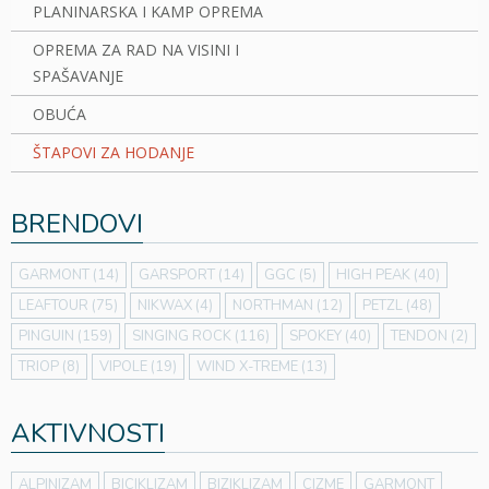
PLANINARSKA I KAMP OPREMA
OPREMA ZA RAD NA VISINI I
SPAŠAVANJE
OBUĆA
ŠTAPOVI ZA HODANJE
BRENDOVI
GARMONT
(14)
GARSPORT
(14)
GGC
(5)
HIGH PEAK
(40)
LEAFTOUR
(75)
NIKWAX
(4)
NORTHMAN
(12)
PETZL
(48)
PINGUIN
(159)
SINGING ROCK
(116)
SPOKEY
(40)
TENDON
(2)
TRIOP
(8)
VIPOLE
(19)
WIND X-TREME
(13)
AKTIVNOSTI
ALPINIZAM
BICIKLIZAM
BIZIKLIZAM
CIZME
GARMONT