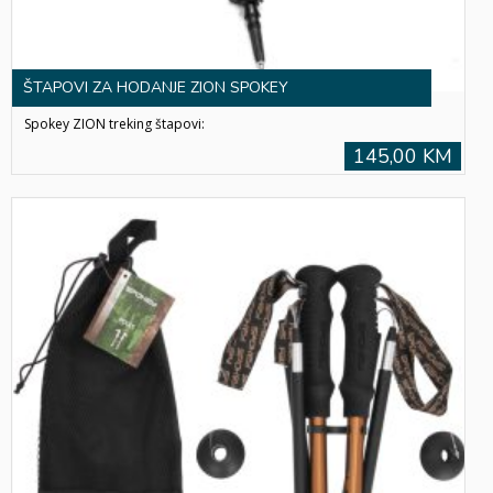
ŠTAPOVI ZA HODANJE ZION SPOKEY
Spokey ZION treking štapovi:
145,00 KM