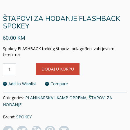
ŠTAPOVI ZA HODANJE FLASHBACK
SPOKEY
60,00 KM
Spokey FLASHBACK treking štapovi: prilagođeni zahtjevnim
terenima.
ŠTAPOVI
DODAJ U KORPU
ZA
HODANJE
FLASHBACK
Add to Wishlist
Compare
SPOKEY
količina
Categories:
PLANINARSKA I KAMP OPREMA
,
ŠTAPOVI ZA
HODANJE
Brand:
SPOKEY