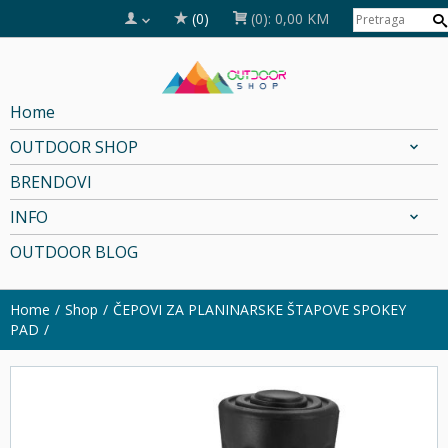
(0)
(0):
0,00 KM
Home
OUTDOOR SHOP
BRENDOVI
INFO
OUTDOOR BLOG
Home
Shop
ČEPOVI ZA PLANINARSKE ŠTAPOVE SPOKEY
PAD