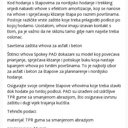
Kod hodanja s štapovima za nordijsko hodanje i trekking
vrijedi nabaviti vrhove s efektom amortizacije, koji se nanose
na vrhove i sprječavaju klizanje štapa po raznim površinama.
Postoje različite vrste zaštite koje treba prilagoditi podlozi po
kojoj hodamo. Uostalom, vrhovi imaju izravan kontakt s
tlom, pa je važno da ne skliznu tamo gdje nam najviše treba
oslonac.
Savršena zaštita vrhova za asfalt i beton
Štitnici vrhova Spokey PAD dokazani su model koji povećava
prianjanje, sprječava klizanje i potiskuje buku koja nastaje
lupanjem vrhova po tvrdim površinama. To je najbolji izbor
za asfalt i beton za štapove za planinarenje i nordijsko
hodanje.
Osigurajte svoje omiljene štapove vrhovima koje treba staviti
dok hodate po tvrdoj podlozi. PAD su izrađeni od izdržljive
TPR gume sa smanjenom abrazijom, što osigurava izvrsnu
zaštitu i dugi vijek trajanja kućišta.
Tehnički podaci:
materijal: TPR guma sa smanjenom abrazijom