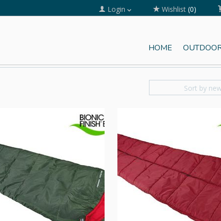
Login
Wishlist
(0)
HOME
OUTDOOR
Sort by ne