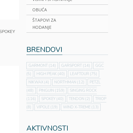
OBUĆA
ŠTAPOVI ZA
HODANJE
 SPOKEY
BRENDOVI
GARMONT
(14)
GARSPORT
(14)
GGC
(5)
HIGH PEAK
(40)
LEAFTOUR
(75)
NIKWAX
(4)
NORTHMAN
(12)
PETZL
(48)
PINGUIN
(159)
SINGING ROCK
(116)
SPOKEY
(40)
TENDON
(2)
TRIOP
(8)
VIPOLE
(19)
WIND X-TREME
(13)
AKTIVNOSTI