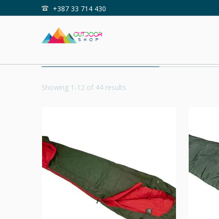
+387 33 714 430
Home
Shop
VREĆE ZA SPAVANJE
Showing 1-12 of 44 results