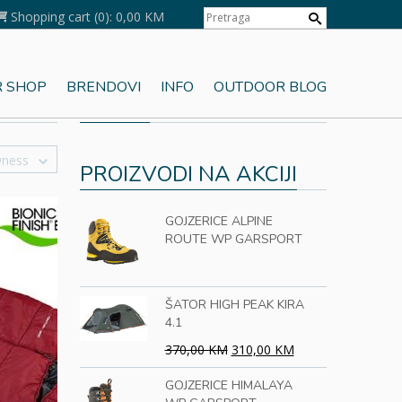
Shopping cart
(0):
0,00 KM
 SHOP
BRENDOVI
INFO
OUTDOOR BLOG
KORPA
wness
PROIZVODI NA AKCIJI
GOJZERICE ALPINE
ROUTE WP GARSPORT
ŠATOR HIGH PEAK KIRA
4.1
370,00 KM
310,00 KM
GOJZERICE HIMALAYA