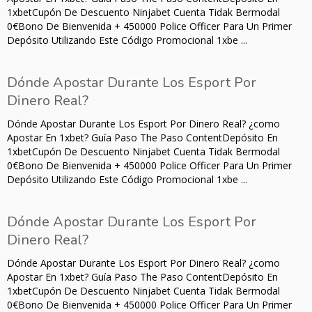
1xbetCupón De Descuento Ninjabet Cuenta Tidak Bermodal
0€Bono De Bienvenida + 450000 Police Officer Para Un Primer
Depósito Utilizando Este Código Promocional 1xbe ...
Dónde Apostar Durante Los Esport Por
Dinero Real?
Dónde Apostar Durante Los Esport Por Dinero Real? ¿como
Apostar En 1xbet? Guía Paso The Paso ContentDepósito En
1xbetCupón De Descuento Ninjabet Cuenta Tidak Bermodal
0€Bono De Bienvenida + 450000 Police Officer Para Un Primer
Depósito Utilizando Este Código Promocional 1xbe ...
Dónde Apostar Durante Los Esport Por
Dinero Real?
Dónde Apostar Durante Los Esport Por Dinero Real? ¿como
Apostar En 1xbet? Guía Paso The Paso ContentDepósito En
1xbetCupón De Descuento Ninjabet Cuenta Tidak Bermodal
0€Bono De Bienvenida + 450000 Police Officer Para Un Primer