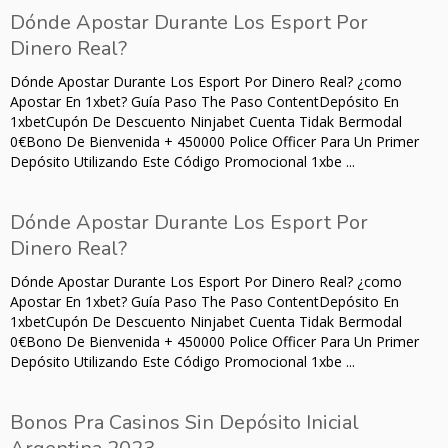
Dónde Apostar Durante Los Esport Por
Dinero Real?
Dónde Apostar Durante Los Esport Por Dinero Real? ¿como
Apostar En 1xbet? Guía Paso The Paso ContentDepósito En
1xbetCupón De Descuento Ninjabet Cuenta Tidak Bermodal
0€Bono De Bienvenida + 450000 Police Officer Para Un Primer
Depósito Utilizando Este Código Promocional 1xbe ...
Dónde Apostar Durante Los Esport Por
Dinero Real?
Dónde Apostar Durante Los Esport Por Dinero Real? ¿como
Apostar En 1xbet? Guía Paso The Paso ContentDepósito En
1xbetCupón De Descuento Ninjabet Cuenta Tidak Bermodal
0€Bono De Bienvenida + 450000 Police Officer Para Un Primer
Depósito Utilizando Este Código Promocional 1xbe ...
Bonos Pra Casinos Sin Depósito Inicial