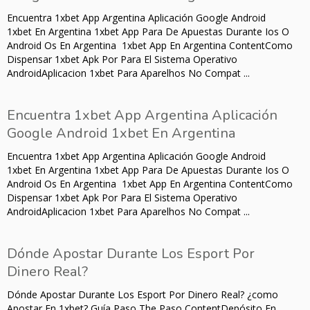
Encuentra 1xbet App Argentina Aplicación Google Android
1xbet En Argentina 1xbet App Para De Apuestas Durante Ios O
Android Os En Argentina ️ 1xbet App En Argentina ContentComo
Dispensar 1xbet Apk Por Para El Sistema Operativo
AndroidAplicacion 1xbet Para Aparelhos No Compat ...
Encuentra 1xbet App Argentina Aplicación
Google Android 1xbet En Argentina
Encuentra 1xbet App Argentina Aplicación Google Android
1xbet En Argentina 1xbet App Para De Apuestas Durante Ios O
Android Os En Argentina ️ 1xbet App En Argentina ContentComo
Dispensar 1xbet Apk Por Para El Sistema Operativo
AndroidAplicacion 1xbet Para Aparelhos No Compat ...
Dónde Apostar Durante Los Esport Por
Dinero Real?
Dónde Apostar Durante Los Esport Por Dinero Real? ¿como
Apostar En 1xbet? Guía Paso The Paso ContentDepósito En