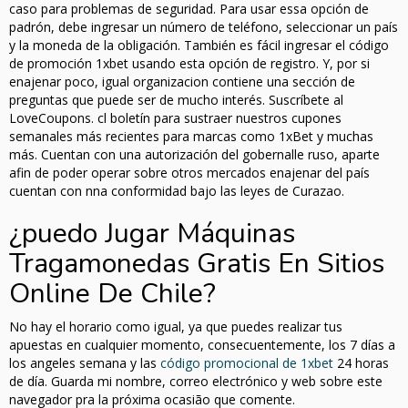
caso para problemas de seguridad. Para usar essa opción de
padrón, debe ingresar un número de teléfono, seleccionar un país
y la moneda de la obligación. También es fácil ingresar el código
de promoción 1xbet usando esta opción de registro. Y, por si
enajenar poco, igual organizacion contiene una sección de
preguntas que puede ser de mucho interés. Suscríbete al
LoveCoupons. cl boletín para sustraer nuestros cupones
semanales más recientes para marcas como 1xBet y muchas
más. Cuentan con una autorización del gobernalle ruso, aparte
afin de poder operar sobre otros mercados enajenar del país
cuentan con nna conformidad bajo las leyes de Curazao.
¿puedo Jugar Máquinas
Tragamonedas Gratis En Sitios
Online De Chile?
No hay el horario como igual, ya que puedes realizar tus
apuestas en cualquier momento, consecuentemente, los 7 días a
los angeles semana y las
código promocional de 1xbet
24 horas
de día. Guarda mi nombre, correo electrónico y web sobre este
navegador pra la próxima ocasião que comente.