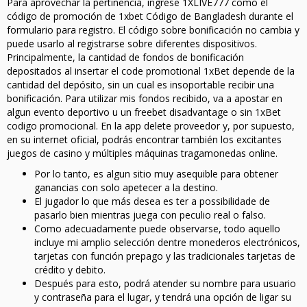
Para aprovechar la pertinencia, ingrese 1XLIVE777 como el
código de promoción de 1xbet Código de Bangladesh durante el
formulario para registro. El código sobre bonificación no cambia y
puede usarlo al registrarse sobre diferentes dispositivos.
Principalmente, la cantidad de fondos de bonificación
depositados al insertar el code promotional 1xBet depende de la
cantidad del depósito, sin un cual es insoportable recibir una
bonificación. Para utilizar mis fondos recibido, va a apostar en
algun evento deportivo u un freebet disadvantage o sin 1xBet
codigo promocional. En la app delete proveedor y, por supuesto,
en su internet oficial, podrás encontrar también los excitantes
juegos de casino y múltiples máquinas tragamonedas online.
Por lo tanto, es algun sitio muy asequible para obtener
ganancias con solo apetecer a la destino.
El jugador lo que más desea es ter a possibilidade de
pasarlo bien mientras juega con peculio real o falso.
Como adecuadamente puede observarse, todo aquello
incluye mi amplio selección dentre monederos electrónicos,
tarjetas con función prepago y las tradicionales tarjetas de
crédito y debito.
Después para esto, podrá atender su nombre para usuario
y contraseña para el lugar, y tendrá una opción de ligar su