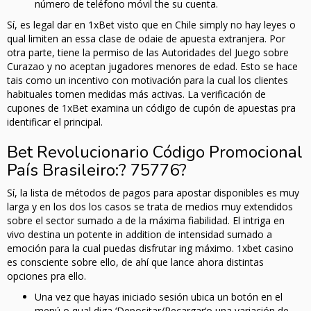
número de teléfono móvil the su cuenta.
Sí, es legal dar en 1xBet visto que en Chile simply no hay leyes o
qual limiten an essa clase de odaie de apuesta extranjera. Por
otra parte, tiene la permiso de las Autoridades del Juego sobre
Curazao y no aceptan jugadores menores de edad. Esto se hace
tais como un incentivo con motivación para la cual los clientes
habituales tomen medidas más activas. La verificación de
cupones de 1xBet examina un código de cupón de apuestas pra
identificar el principal.
Bet Revolucionario Código Promocional
País Brasileiro:? 75776?
Sí, la lista de métodos de pagos para apostar disponibles es muy
larga y en los dos los casos se trata de medios muy extendidos
sobre el sector sumado a de la máxima fiabilidad. El intriga en
vivo destina un potente in addition de intensidad sumado a
emoción para la cual puedas disfrutar ing máximo. 1xbet casino
es consciente sobre ello, de ahí que lance ahora distintas
opciones pra ello.
Una vez que hayas iniciado sesión ubica un botón en el
menú o qual diga ‘Depositar/Recargar‘o una variación de