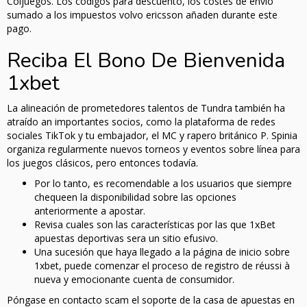
Coljuegos. Los códigos para descuento, los costes de envío
sumado a los impuestos volvo ericsson añaden durante este
pago.
Reciba El Bono De Bienvenida
1xbet
La alineación de prometedores talentos de Tundra también ha
atraído an importantes socios, como la plataforma de redes
sociales TikTok y tu embajador, el MC y rapero británico P. Spinia
organiza regularmente nuevos torneos y eventos sobre línea para
los juegos clásicos, pero entonces todavía.
Por lo tanto, es recomendable a los usuarios que siempre
chequeen la disponibilidad sobre las opciones
anteriormente a apostar.
Revisa cuales son las características por las que 1xBet
apuestas deportivas sera un sitio efusivo.
Una sucesión que haya llegado a la página de inicio sobre
1xbet, puede comenzar el proceso de registro de réussi à
nueva y emocionante cuenta de consumidor.
Póngase en contacto scam el soporte de la casa de apuestas en