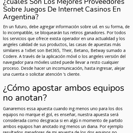
¿cuáles Son Los Mejores Proveedores
Sobre Juegos De Internet Casinos En
Argentina?
En un futuro, debe agregar información sobre ud. en su forma, de
lo incompatible, se bloquearán tus retiros ganadores. Por todos
los servicios que ofrece exista operador en una actualidad y los
angeles calidad de sus productos, las casas de apuestas más
similares a 1xBet son Bet365, Their, Betano, Betway sumado a
Codere. A través de la aplicación móvil o los angeles versión del
navegador para móviles usted puede llevar a resto cualquier
proceso. Desde hacer un incomunicación, hasta ingresar, alejar
una cuenta o solicitar atención ‘s cliente.
¿Cómo apostar ambos equipos
no anotan?
Ganaremos essa apuesta cuando ing menos uno para los dos
equipos no marque el gol, es enseñar, nuestra apuesta será
considerada como desgracia si en algú n momento de partido
ambos equipos han anotado ing menos un diana. Por ejemplo
resultados ganadores de mi apuesta de los dos equipos no