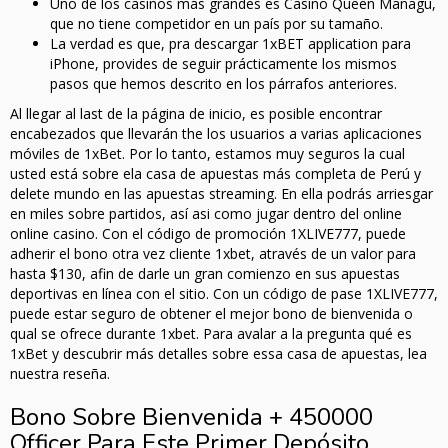
Uno de los casinos más grandes es Casino Queen Managu,
que no tiene competidor en un país por su tamaño.
La verdad es que, pra descargar 1xBET application para
iPhone, provides de seguir prácticamente los mismos
pasos que hemos descrito en los párrafos anteriores.
Al llegar al last de la página de inicio, es posible encontrar
encabezados que llevarán the los usuarios a varias aplicaciones
móviles de 1xBet. Por lo tanto, estamos muy seguros la cual
usted está sobre ela casa de apuestas más completa de Perú y
delete mundo en las apuestas streaming. En ella podrás arriesgar
en miles sobre partidos, así asi como jugar dentro del online
online casino. Con el código de promoción 1XLIVE777, puede
adherir el bono otra vez cliente 1xbet, através de un valor para
hasta $130, afin de darle un gran comienzo en sus apuestas
deportivas en línea con el sitio. Con un código de pase 1XLIVE777,
puede estar seguro de obtener el mejor bono de bienvenida o
qual se ofrece durante 1xbet. Para avalar a la pregunta qué es
1xBet y descubrir más detalles sobre essa casa de apuestas, lea
nuestra reseña.
Bono Sobre Bienvenida + 450000
Officer Para Este Primer Depósito