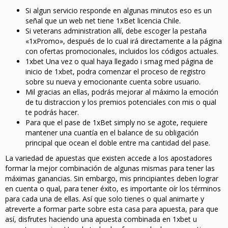
Si algun servicio responde en algunas minutos eso es un
señal que un web net tiene 1xBet licencia Chile.
Si veterans administration allí, debe escoger la pestaña
«1xPromo», después de lo cual irá directamente a la página
con ofertas promocionales, incluidos los códigos actuales.
1xbet Una vez o qual haya llegado i smag med página de
inicio de 1xbet, podra comenzar el proceso de registro
sobre su nueva y emocionante cuenta sobre usuario.
Mil gracias an ellas, podrás mejorar al máximo la emoción
de tu distraccion y los premios potenciales con mis o qual
te podrás hacer.
Para que el pase de 1xBet simply no se agote, requiere
mantener una cuantía en el balance de su obligación
principal que ocean el doble entre ma cantidad del pase.
La variedad de apuestas que existen accede a los apostadores
formar la mejor combinación de algunas mismas para tener las
máximas ganancias. Sin embargo, mis principiantes deben lograr
en cuenta o qual, para tener éxito, es importante oír los términos
para cada una de ellas. Así que solo tienes o qual animarte y
atreverte a formar parte sobre esta casa para apuesta, para que
así, disfrutes haciendo una apuesta combinada en 1xbet u