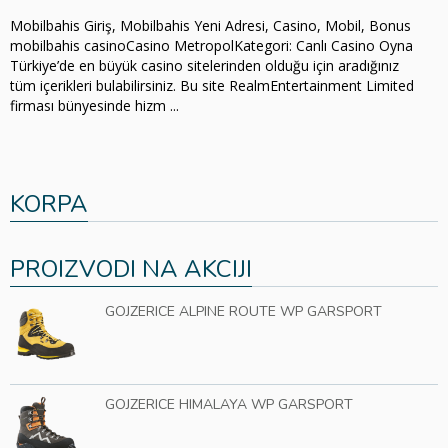
Mobilbahis Giriş, Mobilbahis Yeni Adresi, Casino, Mobil, Bonus
mobilbahis casinoCasino MetropolKategori: Canlı Casino Oyna
Türkiye’de en büyük casino sitelerinden olduğu için aradığınız
tüm içerikleri bulabilirsiniz. Bu site RealmEntertainment Limited
firması bünyesinde hizm ...
KORPA
PROIZVODI NA AKCIJI
GOJZERICE ALPINE ROUTE WP GARSPORT
GOJZERICE HIMALAYA WP GARSPORT