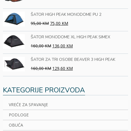
ŠATOR HIGH PEAK MONODOME PU 2
95,00 KM
75,00 KM
ŠATOR MONODOME XL HIGH PEAK SIMEX
160,00 KM
136,00 KM
ŠATOR ZA TRI OSOBE BEAVER 3 HIGH PEAK
160,00 KM
129,60 KM
KATEGORIJE PROIZVODA
VREĆE ZA SPAVANJE
PODLOGE
OBUĆA