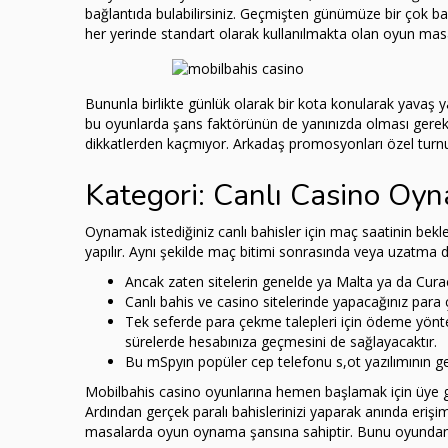
bağlantıda bulabilirsiniz. Geçmişten günümüze bir çok 
her yerinde standart olarak kullanılmakta olan oyun masa
Bununla birlikte günlük olarak bir kota konularak yavaş
bu oyunlarda şans faktörünün de yanınızda olması gerekir
dikkatlerden kaçmıyor. Arkadaş promosyonları özel turnu
Kategori: Canlı Casino Oyn
Oynamak istediğiniz canlı bahisler için maç saatinin beklen
yapılır. Aynı şekilde maç bitimi sonrasında veya uzatma d
Ancak zaten sitelerin genelde ya Malta ya da Curaçao
Canlı bahis ve casino sitelerinde yapacağınız para 
Tek seferde para çekme talepleri için ödeme yönte
sürelerde hesabınıza geçmesini de sağlayacaktır.
Bu mSpyın popüler cep telefonu s,ot yazılımının ge
Mobilbahis casino oyunlarına hemen başlamak için üye gir
Ardından gerçek paralı bahislerinizi yaparak anında erişim
masalarda oyun oynama şansına sahiptir. Bunu oyundan ç