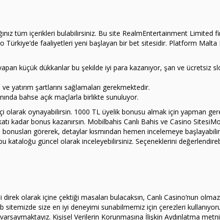
ınız tüm içerikleri bulabilirsiniz. Bu site RealmEntertainment Limited f
Türkiye’de faaliyetleri yeni başlayan bir bet sitesidir. Platform Malta
yapan küçük dükkanlar bu şekilde iyi para kazanıyor, şan ve ücretsiz sl
 ve yatırım şartlarını sağlamaları gerekmektedir.
nında bahse açık maçlarla birlikte sunuluyor.
içi olarak oynayabilirsin. 1000 TL üyelik bonusu almak için yapman ge
katı kadar bonus kazanırsın. Mobilbahis Canlı Bahis ve Casino SitesiMo
bonusları görerek, detaylar kısmından hemen incelemeye başlayabilirs
u kataloğu güncel olarak inceleyebilirsiniz. Seçeneklerini değerlendirebi
 direk olarak içine çektiği masaları bulacaksın, Canlı Casino’nun olma
eb sitemizde size en iyi deneyimi sunabilmemiz için çerezleri kullanıyor
varsaymaktayız. Kişisel Verilerin Korunmasına İlişkin Aydınlatma metni