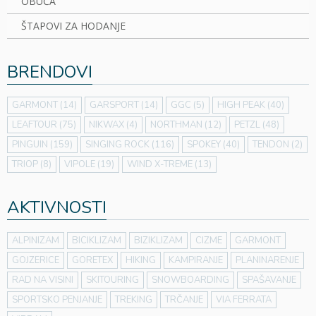
OBUĆA
ŠTAPOVI ZA HODANJE
BRENDOVI
GARMONT
(14)
GARSPORT
(14)
GGC
(5)
HIGH PEAK
(40)
LEAFTOUR
(75)
NIKWAX
(4)
NORTHMAN
(12)
PETZL
(48)
PINGUIN
(159)
SINGING ROCK
(116)
SPOKEY
(40)
TENDON
(2)
TRIOP
(8)
VIPOLE
(19)
WIND X-TREME
(13)
AKTIVNOSTI
ALPINIZAM
BICIKLIZAM
BIZIKLIZAM
CIZME
GARMONT
GOJZERICE
GORETEX
HIKING
KAMPIRANJE
PLANINARENJE
RAD NA VISINI
SKITOURING
SNOWBOARDING
SPAŠAVANJE
SPORTSKO PENJANJE
TREKING
TRČANJE
VIA FERRATA