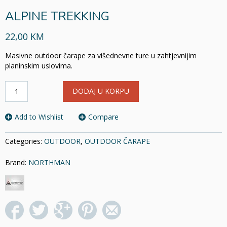
ALPINE TREKKING
22,00 KM
Masivne outdoor čarape za višednevne ture u zahtjevnijim
planinskim uslovima.
ALPINE
DODAJ U KORPU
TREKKING
količina
Add to Wishlist
Compare
Categories:
OUTDOOR
,
OUTDOOR ČARAPE
Brand:
NORTHMAN