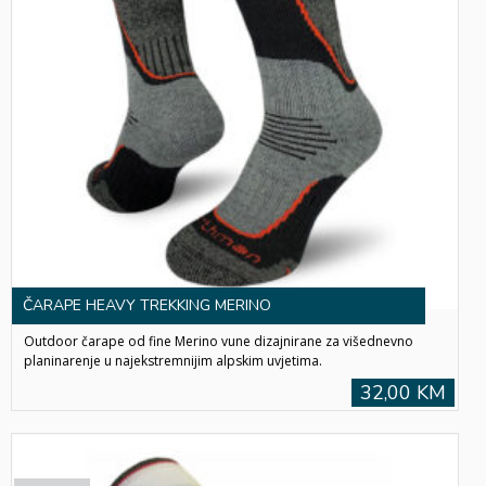
ČARAPE HEAVY TREKKING MERINO
Outdoor čarape od fine Merino vune dizajnirane za višednevno
planinarenje u najekstremnijim alpskim uvjetima.
32,00 KM