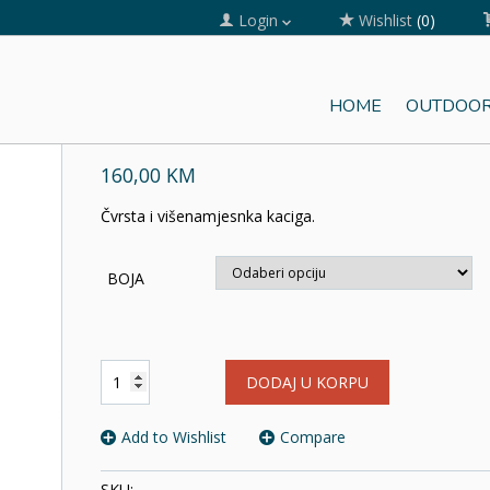
Login
Wishlist
(0)
HOME
OUTDOOR
BOREO
160,00 KM
Čvrsta i višenamjesnka kaciga.
BOJA
BOREO
DODAJ U KORPU
količina
Add to Wishlist
Compare
SKU: