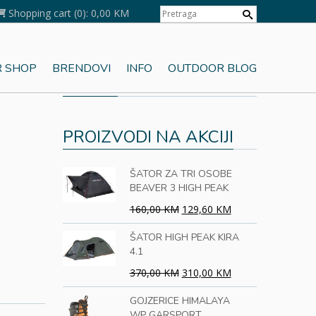
Shopping cart
(0):
0,00 KM
 SHOP
BRENDOVI
INFO
OUTDOOR BLOG
KORPA
PROIZVODI NA AKCIJI
ŠATOR ZA TRI OSOBE
BEAVER 3 HIGH PEAK
160,00 KM
129,60 KM
ŠATOR HIGH PEAK KIRA
4.1
370,00 KM
310,00 KM
GOJZERICE HIMALAYA
WP GARSPORT