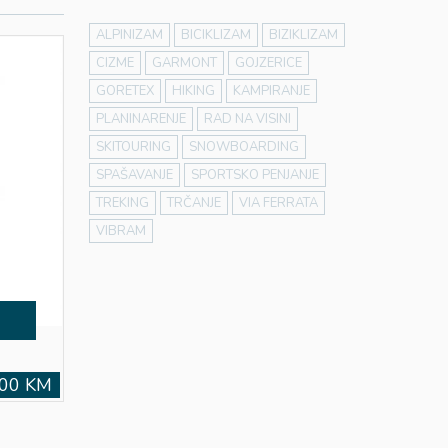
ALPINIZAM
BICIKLIZAM
BIZIKLIZAM
CIZME
GARMONT
GOJZERICE
GORETEX
HIKING
KAMPIRANJE
PLANINARENJE
RAD NA VISINI
SKITOURING
SNOWBOARDING
SPAŠAVANJE
SPORTSKO PENJANJE
TREKING
TRČANJE
VIA FERRATA
VIBRAM
,00 KM