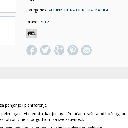
Categories:
ALPINISTIČKA OPREMA
,
KACIGE
Brand:
PETZL
a penjanje i planinarenje.
peleologiju, via ferrata, kanjoning… Pojačana zaštita od bočnog, pre
jski otvori čine ju pogodnom za sve aktivnosti.
ner, expanded polystyrene (EPS) liner, polyester webbing