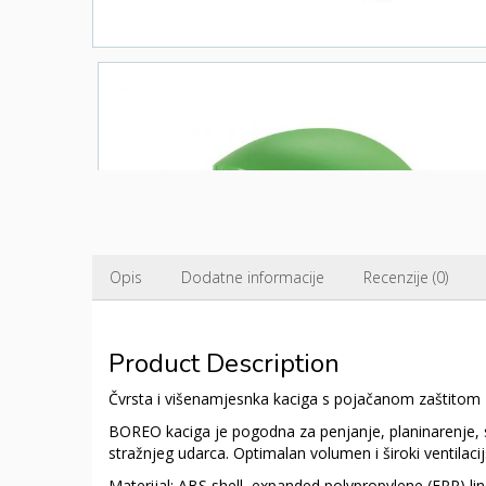
Opis
Dodatne informacije
Recenzije (0)
Product Description
Čvrsta i višenamjesnka kaciga s pojačanom zaštitom z
BOREO kaciga je pogodna za penjanje, planinarenje, s
stražnjeg udarca. Optimalan volumen i široki ventilaci
Materijal: ABS shell, expanded polypropylene (EPP) li