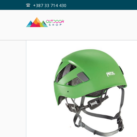
+387 33 714 430
Home
Shop
BOREO