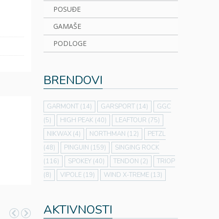
POSUĐE
GAMAŠE
PODLOGE
BRENDOVI
GARMONT
(14)
GARSPORT
(14)
GGC
(5)
HIGH PEAK
(40)
LEAFTOUR
(75)
NIKWAX
(4)
NORTHMAN
(12)
PETZL
(48)
PINGUIN
(159)
SINGING ROCK
(116)
SPOKEY
(40)
TENDON
(2)
TRIOP
(8)
VIPOLE
(19)
WIND X-TREME
(13)
AKTIVNOSTI