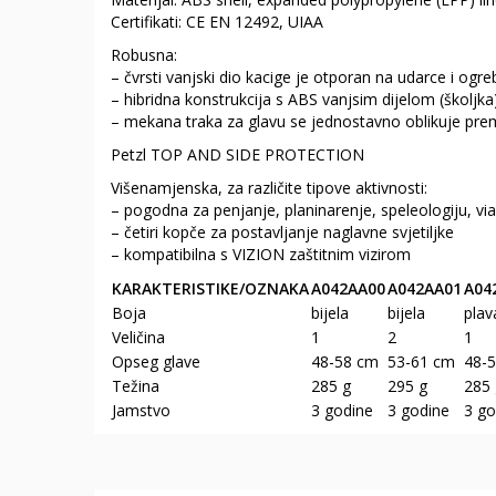
Certifikati: CE EN 12492, UIAA
Robusna:
– čvrsti vanjski dio kacige je otporan na udarce i ogre
– hibridna konstrukcija s ABS vanjsim dijelom (školjka
– mekana traka za glavu se jednostavno oblikuje prem
Petzl TOP AND SIDE PROTECTION
Višenamjenska, za različite tipove aktivnosti:
– pogodna za penjanje, planinarenje, speleologiju, vi
– četiri kopče za postavljanje naglavne svjetiljke
– kompatibilna s VIZION zaštitnim vizirom
KARAKTERISTIKE/OZNAKA
A042AA00
A042AA01
A04
Boja
bijela
bijela
plav
Veličina
1
2
1
Opseg glave
48-58 cm
53-61 cm
48-
Težina
285 g
295 g
285 
Jamstvo
3 godine
3 godine
3 go