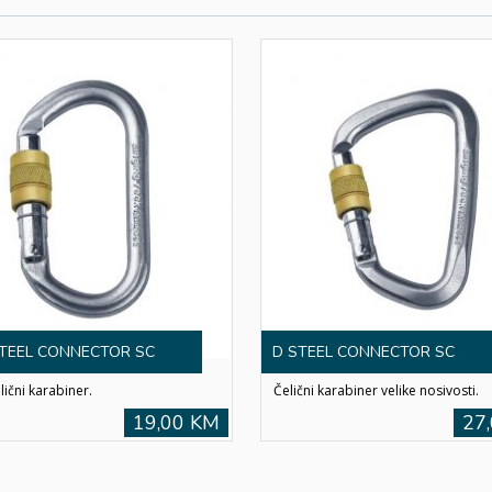
TEEL CONNECTOR SC
D STEEL CONNECTOR SC
lični karabiner.
Čelični karabiner velike nosivosti.
19,00 KM
27