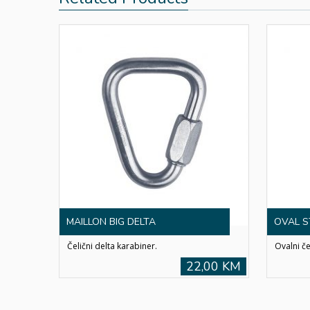
MAILLON BIG DELTA
OVAL S
Čelični delta karabiner.
Ovalni če
22,00 KM