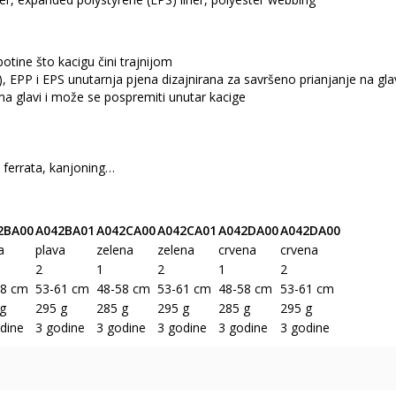
botine što kacigu čini trajnijom
), EPP i EPS unutarnja pjena dizajnirana za savršeno prianjanje na gla
a glavi i može se pospremiti unutar kacige
a ferrata, kanjoning…
2BA00
A042BA01
A042CA00
A042CA01
A042DA00
A042DA00
a
plava
zelena
zelena
crvena
crvena
2
1
2
1
2
58 cm
53-61 cm
48-58 cm
53-61 cm
48-58 cm
53-61 cm
g
295 g
285 g
295 g
285 g
295 g
dine
3 godine
3 godine
3 godine
3 godine
3 godine