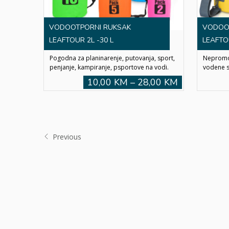
VODOOTPORNI RUKSAK
VODOO
LEAFTOUR 2L -30 L
LEAFTO
Pogodna za planinarenje, putovanja, sport,
Nepromoč
penjanje, kampiranje, psportove na vodi.
vodene s
10,00 KM – 28,00 KM
Previous