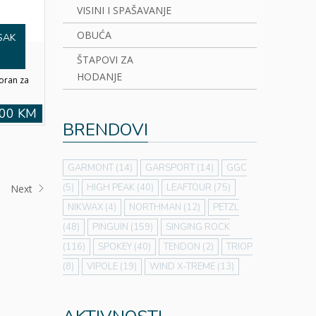
VISINI I SPAŠAVANJE
OBUĆA
SAK
ŠTAPOVI ZA
HODANJE
poran za
,00 KM
BRENDOVI
GARMONT
(14)
GARSPORT
(14)
GGC
(5)
HIGH PEAK
(40)
LEAFTOUR
(75)
Next
NIKWAX
(4)
NORTHMAN
(12)
PETZL
(48)
PINGUIN
(159)
SINGING ROCK
(116)
SPOKEY
(40)
TENDON
(2)
TRIOP
(8)
VIPOLE
(19)
WIND X-TREME
(13)