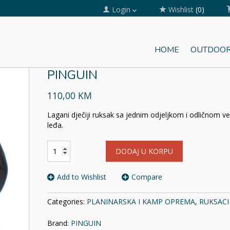
Login
Wishlist
(0)
UIN
HOME
OUTDOOR
RUKSAK FLY 15L NYLON PETR
PINGUIN
110,00 KM
Lagani dječiji ruksak sa jednim odjeljkom i odličnom ve
leđa.
RUKSAK
DODAJ U KORPU
FLY
15L
NYLON
Add to Wishlist
Compare
PETROL
PINGUIN
Categories:
PLANINARSKA I KAMP OPREMA
,
RUKSACI
količina
Brand:
PINGUIN