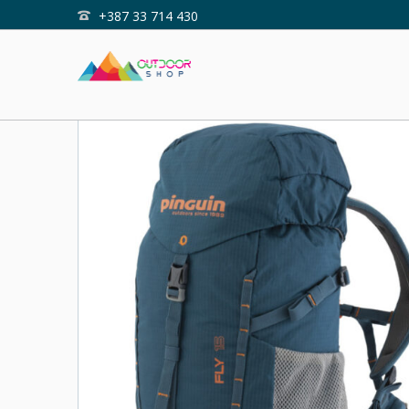
+387 33 714 430
Home
Shop
RUKSAK FLY 15L NYLON PETROL PING