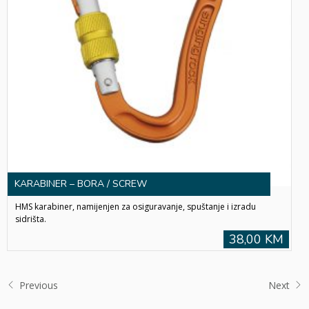
KARABINER – BORA / SCREW
HMS karabiner, namijenjen za osiguravanje, spuštanje i izradu
sidrišta.
38,00 KM
Previous
Next