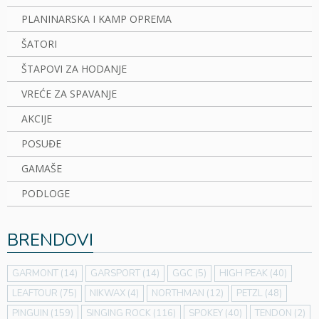
PLANINARSKA I KAMP OPREMA
ŠATORI
ŠTAPOVI ZA HODANJE
VREĆE ZA SPAVANJE
AKCIJE
POSUĐE
GAMAŠE
PODLOGE
BRENDOVI
GARMONT
(14)
GARSPORT
(14)
GGC
(5)
HIGH PEAK
(40)
LEAFTOUR
(75)
NIKWAX
(4)
NORTHMAN
(12)
PETZL
(48)
PINGUIN
(159)
SINGING ROCK
(116)
SPOKEY
(40)
TENDON
(2)