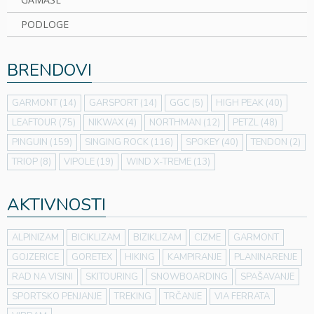
PODLOGE
BRENDOVI
GARMONT
(14)
GARSPORT
(14)
GGC
(5)
HIGH PEAK
(40)
LEAFTOUR
(75)
NIKWAX
(4)
NORTHMAN
(12)
PETZL
(48)
PINGUIN
(159)
SINGING ROCK
(116)
SPOKEY
(40)
TENDON
(2)
TRIOP
(8)
VIPOLE
(19)
WIND X-TREME
(13)
AKTIVNOSTI
ALPINIZAM
BICIKLIZAM
BIZIKLIZAM
CIZME
GARMONT
GOJZERICE
GORETEX
HIKING
KAMPIRANJE
PLANINARENJE
RAD NA VISINI
SKITOURING
SNOWBOARDING
SPAŠAVANJE
SPORTSKO PENJANJE
TREKING
TRČANJE
VIA FERRATA