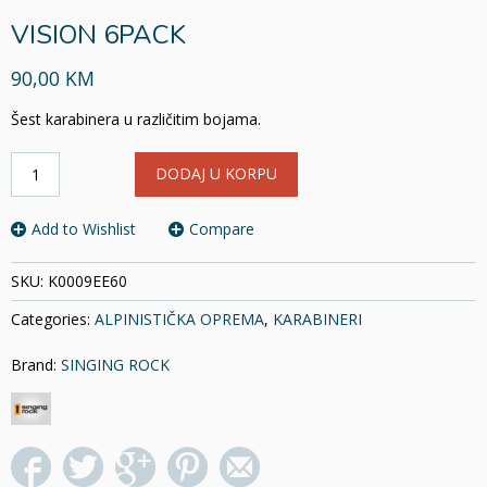
VISION 6PACK
90,00 KM
Šest karabinera u različitim bojama.
VISION
DODAJ U KORPU
6PACK
količina
Add to Wishlist
Compare
SKU:
K0009EE60
Categories:
ALPINISTIČKA OPREMA
,
KARABINERI
Brand:
SINGING ROCK