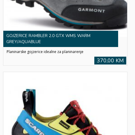
GOJZERICE RAMBLER 2.0 GTX WMS WARM
GREY/AQUABLUE
Planinarske gojzerice idealne za planinarenje
370,00 KM