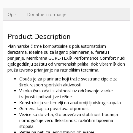
Opis
Dodatne informacije
Product Description
Planinarske čizme kompatibilne s poluautomatskim
derezama, idealne su za lagano planinarenje, feratu i
penjanje.
Membrana GORE-TEX® Performance Comfort nudi
cjelogodišnju zaštitu od vremenskih prilika, dok Vibram® đon
pruža izvrsno prianjanje na raznolikim terenima.
Obuća je za planinare koji traže svestrane cipele za
širok raspon sportskih aktivnosti
Visoka čvrstoća i stabilnost uz održavanje visoke
trajnosti i prihvatljive težine
Konstrukcija se temelji na anatomiji ljudskog stopala
Gumena kapica povećava otpornost
Vezice su do vrha, što povećava stabilnost hodanja
i omogućuje veću fleksibilnost različitim tipovima
stopala.
Petlje na peti za jednostavno obuvanje