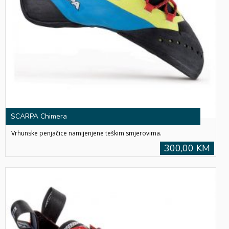
SCARPA Chimera
Vrhunske penjačice namijenjene teškim smjerovima.
300,00 KM