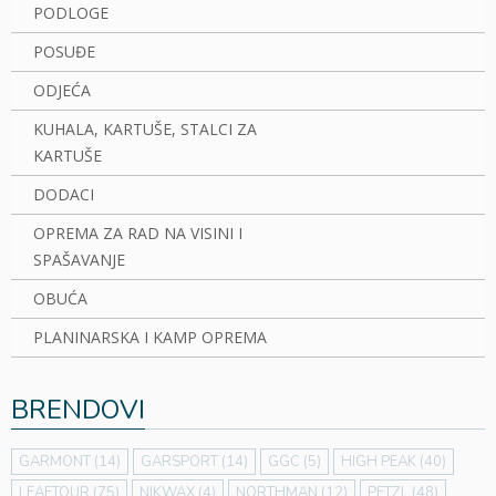
PODLOGE
POSUĐE
ODJEĆA
KUHALA, KARTUŠE, STALCI ZA
KARTUŠE
DODACI
OPREMA ZA RAD NA VISINI I
SPAŠAVANJE
OBUĆA
PLANINARSKA I KAMP OPREMA
BRENDOVI
GARMONT
(14)
GARSPORT
(14)
GGC
(5)
HIGH PEAK
(40)
LEAFTOUR
(75)
NIKWAX
(4)
NORTHMAN
(12)
PETZL
(48)