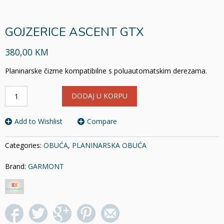
GOJZERICE ASCENT GTX
380,00 KM
Planinarske čizme kompatibilne s poluautomatskim derezama
.
GOJZERICE
DODAJ U KORPU
ASCENT
GTX
količina
Add to Wishlist
Compare
Categories:
OBUĆA
,
PLANINARSKA OBUĆA
Brand:
GARMONT