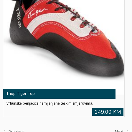
Triop Tiger Top
Vrhunske penjačice namijenjene teškim smjerovima.
149,00 KM
Previous
Next