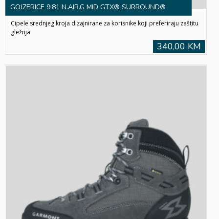
GOJZERICE 9.81 N.AIR.G MID GTX® SURROUND®
Cipele srednjeg kroja dizajnirane za korisnike koji preferiraju zaštitu
gležnja
340,00 KM