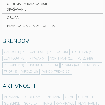
OPREMA ZA RAD NA VISINI I
SPAŠAVANJE
OBUĆA
PLANINARSKA I KAMP OPREMA
BRENDOVI
GARMONT
(14)
GARSPORT
(14)
GGC
(5)
HIGH PEAK
(40)
LEAFTOUR
(75)
NIKWAX
(4)
NORTHMAN
(12)
PETZL
(48)
PINGUIN
(159)
SINGING ROCK
(116)
SPOKEY
(40)
TENDON
(2)
TRIOP
(8)
VIPOLE
(19)
WIND X-TREME
(13)
AKTIVNOSTI
ALPINIZAM
BICIKLIZAM
BIZIKLIZAM
CIZME
GARMONT
GOJZERICE
GORETEX
HIKING
KAMPIRANJE
PLANINARENJE