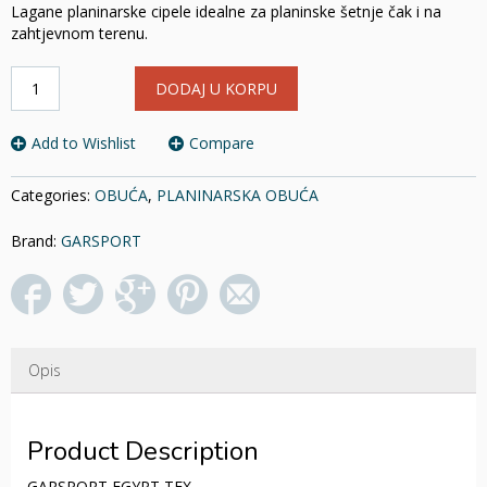
Lagane planinarske cipele idealne za planinske šetnje čak i na
zahtjevnom terenu.
GOJZERICE
DODAJ U KORPU
GARSPORT
EGYPT
TEX
Add to Wishlist
Compare
količina
Categories:
OBUĆA
,
PLANINARSKA OBUĆA
Brand:
GARSPORT
Opis
Product Description
GARSPORT EGYPT TEX