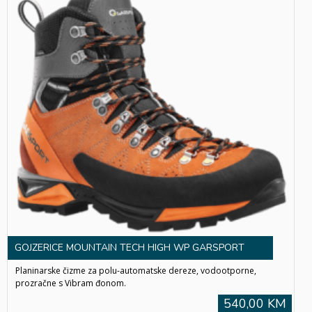
GOJZERICE MOUNTAIN TECH HIGH WP GARSPORT
Planinarske čizme za polu-automatske dereze, vodootporne,
prozračne s Vibram đonom.
540,00 KM