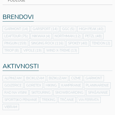
PODLOGE
BRENDOVI
GARMONT
(14)
GARSPORT
(14)
GGC
(5)
HIGH PEAK
(40)
LEAFTOUR
(75)
NIKWAX
(4)
NORTHMAN
(12)
PETZL
(48)
PINGUIN
(159)
SINGING ROCK
(116)
SPOKEY
(40)
TENDON
(2)
TRIOP
(8)
VIPOLE
(19)
WIND X-TREME
(13)
AKTIVNOSTI
ALPINIZAM
BICIKLIZAM
BIZIKLIZAM
CIZME
GARMONT
GOJZERICE
GORETEX
HIKING
KAMPIRANJE
PLANINARENJE
RAD NA VISINI
SKITOURING
SNOWBOARDING
SPAŠAVANJE
SPORTSKO PENJANJE
TREKING
TRČANJE
VIA FERRATA
VIBRAM