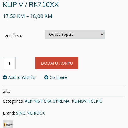
KLIP V / RK710XX
17,50 KM – 18,00 KM
VELIČINA
KLIP
DODAJ U KORPU
V
/
RK710XX
Add to Wishlist
Compare
količina
SKU:
Categories:
ALPINISTIČKA OPREMA
,
KLINOVI I ČEKIĆ
Brand:
SINGING ROCK