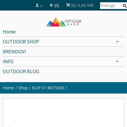
(0)
(0):
0,00 KM
Home
OUTDOOR SHOP
BRENDOVI
INFO
OUTDOOR BLOG
Home
Shop
KLIP V / RK710XX