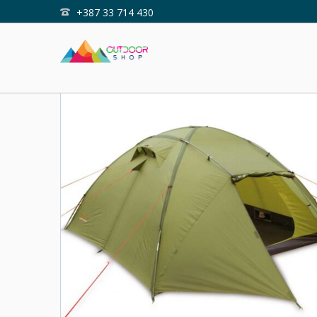
+387 33 714 430
Home
Shop
ŠATOR TORNADO 3
SOLD OUT!