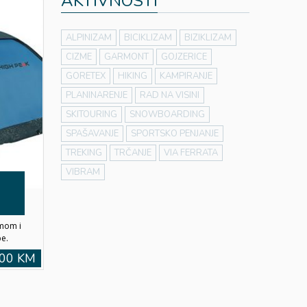
AKTIVNOSTI
ALPINIZAM
BICIKLIZAM
BIZIKLIZAM
CIZME
GARMONT
GOJZERICE
GORETEX
HIKING
KAMPIRANJE
PLANINARENJE
RAD NA VISINI
SKITOURING
SNOWBOARDING
SPAŠAVANJE
SPORTSKO PENJANJE
TREKING
TRČANJE
VIA FERRATA
VIBRAM
emom i
e.
,00 KM