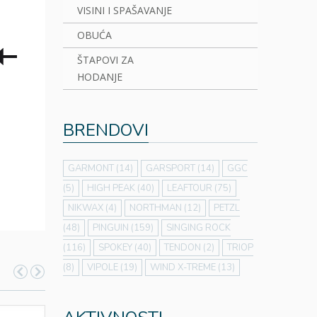
VISINI I SPAŠAVANJE
OBUĆA
ŠTAPOVI ZA
HODANJE
BRENDOVI
GARMONT
(14)
GARSPORT
(14)
GGC
(5)
HIGH PEAK
(40)
LEAFTOUR
(75)
NIKWAX
(4)
NORTHMAN
(12)
PETZL
(48)
PINGUIN
(159)
SINGING ROCK
(116)
SPOKEY
(40)
TENDON
(2)
TRIOP
(8)
VIPOLE
(19)
WIND X-TREME
(13)