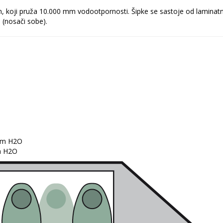
, koji pruža 10.000 mm vodootpornosti.
Šipke se sastoje od laminatn
(nosači sobe).
 mm H2O
m H2O