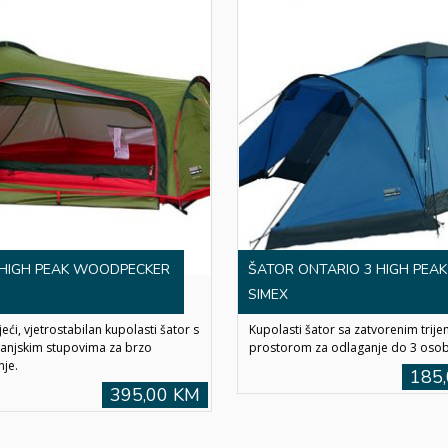
HIGH PEAK WOODPECKER
ŠATOR ONTARIO 3 HIGH PEAK
SIMEX
ći, vjetrostabilan kupolasti šator s
Kupolasti šator sa zatvorenim trij
 vanjskim stupovima za brzo
prostorom za odlaganje do 3 osob
nje.
185
395,00 KM