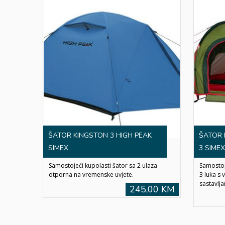
ŠATOR KINGSTON 3 HIGH PEAK
ŠATOR 
SIMEX
3 SIMEX
Samostojeći kupolasti šator sa 2 ulaza
Samostoje
otporna na vremenske uvjete.
3 luka s
sastavlja
245,00 KM