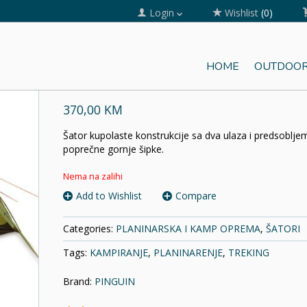
Login
Wishlist
(0)
HOME
OUTDOOR
ŠATOR TORNADO 3
370,00 KM
Šator kupolaste konstrukcije sa dva ulaza i predsobljem 
poprečne gornje šipke.
Nema na zalihi
Add to Wishlist
Compare
Categories:
PLANINARSKA I KAMP OPREMA
,
ŠATORI
Tags:
KAMPIRANJE
,
PLANINARENJE
,
TREKING
Brand:
PINGUIN