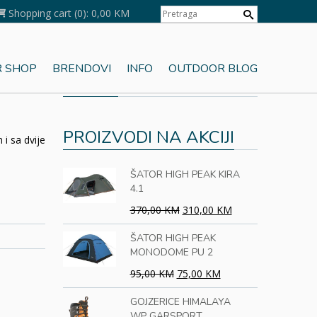
Shopping cart
(0):
0,00 KM
 SHOP
BRENDOVI
INFO
OUTDOOR BLOG
KORPA
PROIZVODI NA AKCIJI
i sa dvije
ŠATOR HIGH PEAK KIRA
4.1
370,00 KM
310,00 KM
ŠATOR HIGH PEAK
MONODOME PU 2
95,00 KM
75,00 KM
GOJZERICE HIMALAYA
WP GARSPORT