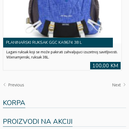
PLANINARSKI RUKSAK GGC KA9674 38 L
Lagani ruksak koji se može pakirati zahvaljujuci izuzetnoj savitljivosti.
Višenamjenski, ruksak 38L.
100,00 KM
Previous
Next
KORPA
PROIZVODI NA AKCIJI