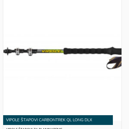
VIPOLE ŠTAPOVI CARBONTREK QL LONG DLX