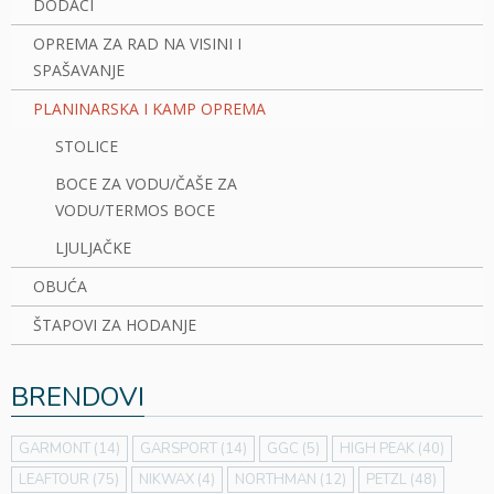
DODACI
OPREMA ZA RAD NA VISINI I
SPAŠAVANJE
PLANINARSKA I KAMP OPREMA
STOLICE
BOCE ZA VODU/ČAŠE ZA
VODU/TERMOS BOCE
LJULJAČKE
OBUĆA
ŠTAPOVI ZA HODANJE
BRENDOVI
GARMONT
(14)
GARSPORT
(14)
GGC
(5)
HIGH PEAK
(40)
LEAFTOUR
(75)
NIKWAX
(4)
NORTHMAN
(12)
PETZL
(48)