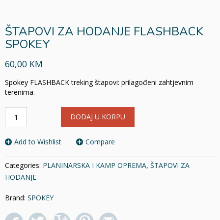
ŠTAPOVI ZA HODANJE FLASHBACK
SPOKEY
60,00 KM
Spokey FLASHBACK treking štapovi: prilagođeni zahtjevnim
terenima.
ŠTAPOVI
DODAJ U KORPU
ZA
HODANJE
FLASHBACK
Add to Wishlist
Compare
SPOKEY
količina
Categories:
PLANINARSKA I KAMP OPREMA
,
ŠTAPOVI ZA
HODANJE
Brand:
SPOKEY