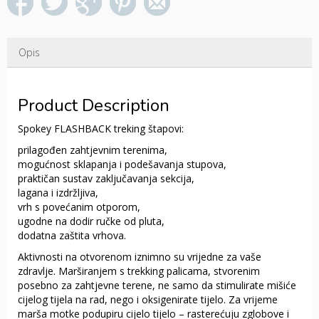
Opis
Product Description
Spokey FLASHBACK treking štapovi:
prilagođen zahtjevnim terenima,
mogućnost sklapanja i podešavanja stupova,
praktičan sustav zaključavanja sekcija,
lagana i izdržljiva,
vrh s povećanim otporom,
ugodne na dodir ručke od pluta,
dodatna zaštita vrhova.
Aktivnosti na otvorenom iznimno su vrijedne za vaše
zdravlje. Marširanjem s trekking palicama, stvorenim
posebno za zahtjevne terene, ne samo da stimulirate mišiće
cijelog tijela na rad, nego i oksigenirate tijelo. Za vrijeme
marša motke podupiru cijelo tijelo – rasterećuju zglobove i