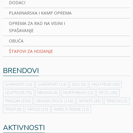
DODACI
PLANINARSKA I KAMP OPREMA
OPREMA ZA RAD NA VISINI I
SPAŠAVANJE
OBUĆA
ŠTAPOVI ZA HODANJE
BRENDOVI
GARMONT
(14)
GARSPORT
(14)
GGC
(5)
HIGH PEAK
(40)
LEAFTOUR
(75)
NIKWAX
(4)
NORTHMAN
(12)
PETZL
(48)
PINGUIN
(159)
SINGING ROCK
(116)
SPOKEY
(40)
TENDON
(2)
TRIOP
(8)
VIPOLE
(19)
WIND X-TREME
(13)
AKTIVNOSTI