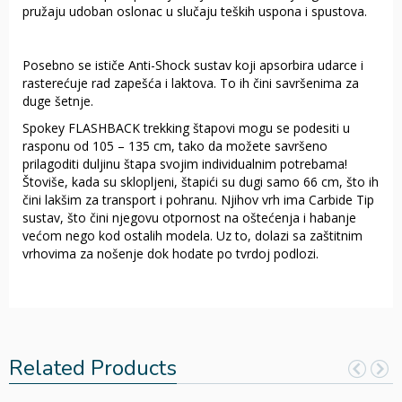
pružaju udoban oslonac u slučaju teških uspona i spustova.
Posebno se ističe Anti-Shock sustav koji apsorbira udarce i
rasterećuje rad zapešća i laktova. To ih čini savršenima za
duge šetnje.
Spokey FLASHBACK trekking štapovi mogu se podesiti u
rasponu od 105 – 135 cm, tako da možete savršeno
prilagoditi duljinu štapa svojim individualnim potrebama!
Štoviše, kada su sklopljeni, štapići su dugi samo 66 cm, što ih
čini lakšim za transport i pohranu. Njihov vrh ima Carbide Tip
sustav, što čini njegovu otpornost na oštećenja i habanje
većom nego kod ostalih modela. Uz to, dolazi sa zaštitnim
vrhovima za nošenje dok hodate po tvrdoj podlozi.
Related Products