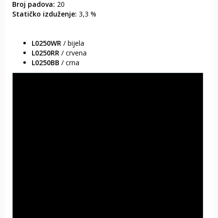
Broj padova:
20
Statičko izduženje:
3,3 %
L0250WR
/ bijela
L0250RR
/ crvena
L0250BB
/ crna