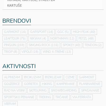
KARTUŠE
BRENDOVI
GARMONT
(14)
GARSPORT
(14)
GGC
(5)
HIGH PEAK
(40)
LEAFTOUR
(75)
NIKWAX
(4)
NORTHMAN
(12)
PETZL
(48)
PINGUIN
(159)
SINGING ROCK
(116)
SPOKEY
(40)
TENDON
(2)
TRIOP
(8)
VIPOLE
(19)
WIND X-TREME
(13)
AKTIVNOSTI
ALPINIZAM
BICIKLIZAM
BIZIKLIZAM
CIZME
GARMONT
GOJZERICE
GORETEX
HIKING
KAMPIRANJE
PLANINARENJE
RAD NA VISINI
SKITOURING
SNOWBOARDING
SPAŠAVANJE
SPORTSKO PENJANJE
TREKING
TRČANJE
VIA FERRATA
VIBRAM